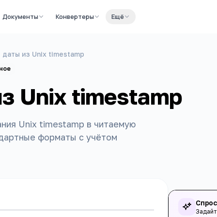
Документы
Конвертеры
Ещё
 даты из Unix timestamp
ное
з Unix timestamp
ния Unix timestamp в читаемую
ндартные форматы с учётом
Спрос
Задайт