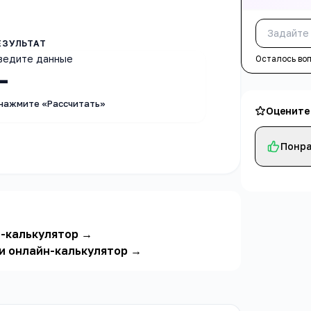
ведите данные
Осталось во
—
 нажмите «Рассчитать»
Оцените
Понра
н-калькулятор
→
 и онлайн-калькулятор
→