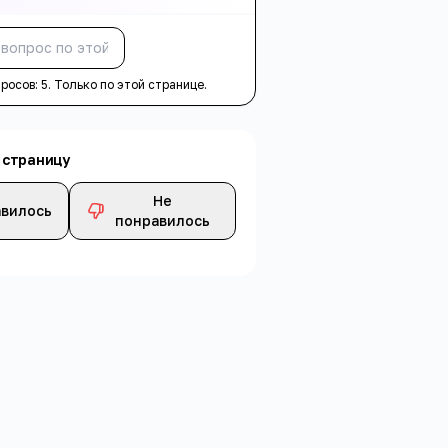
Спросить
просов:
5
. Только по этой странице.
 страницу
Не
вилось
понравилось