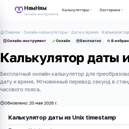
НямНям
Калькуляторы
Эзотерика
онлайн-инструменты
Главная
Онлайн калькуляторы
Дата и время
Калькулятор
Онлайн-инструмент
Онлайн
Бесплатно
☆
В избран
Калькулятор даты и
Бесплатный онлайн калькулятор для преобразова
дату и время. Мгновенный перевод секунд в ста
часового пояса.
Обновлено:
20 мая 2026 г.
Калькулятор даты из Unix timestamp