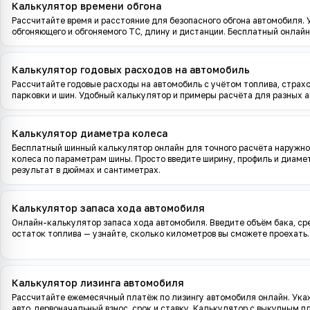
Калькулятор времени обгона
Рассчитайте время и расстояние для безопасного обгона автомобиля.
обгоняющего и обгоняемого ТС, длину и дистанции. Бесплатный онлайн
Калькулятор годовых расходов на автомобиль
Рассчитайте годовые расходы на автомобиль с учётом топлива, страхов
парковки и шин. Удобный калькулятор и примеры расчёта для разных а
Калькулятор диаметра колеса
Бесплатный шинный калькулятор онлайн для точного расчёта наружно
колеса по параметрам шины. Просто введите ширину, профиль и диаме
результат в дюймах и сантиметрах.
Калькулятор запаса хода автомобиля
Онлайн-калькулятор запаса хода автомобиля. Введите объём бака, ср
остаток топлива — узнайте, сколько километров вы сможете проехать.
Калькулятор лизинга автомобиля
Рассчитайте ежемесячный платёж по лизингу автомобиля онлайн. Ука
авто, первоначальный взнос, срок и ставку. Калькулятор с выкупным 