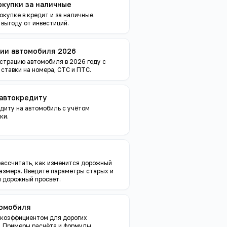
окупки за наличные
купке в кредит и за наличные.
выгоду от инвестиций.
ции автомобиля 2026
страцию автомобиля в 2026 году с
ставки на номера, СТС и ПТС.
 автокредиту
диту на автомобиль с учётом
ки.
н
рассчитать, как изменится дорожный
размера. Введите параметры старых и
й дорожный просвет.
томобиля
 коэффициентом для дорогих
. Примеры расчёта и формулы.