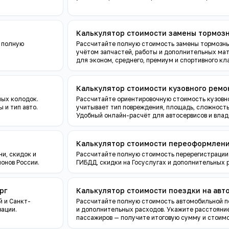
Калькулятор стоимости замены тормоз
 полную
Рассчитайте полную стоимость замены тормозны
учётом запчастей, работы и дополнительных ма
для эконом, среднего, премиум и спортивного кл
Калькулятор стоимости кузовного ремо
ных колодок.
Рассчитайте ориентировочную стоимость кузовн
 и тип авто.
учитывает тип повреждения, площадь, сложность
Удобный онлайн-расчёт для автосервисов и влад
Калькулятор стоимости переоформлен
и, скидок и
Рассчитайте полную стоимость перерегистрации
онов России.
ГИБДД, скидки на Госуслугах и дополнительных 
рг
Калькулятор стоимости поездки на авт
 и Санкт-
Рассчитайте полную стоимость автомобильной п
зации.
и дополнительных расходов. Укажите расстояние,
пассажиров — получите итоговую сумму и стоимо