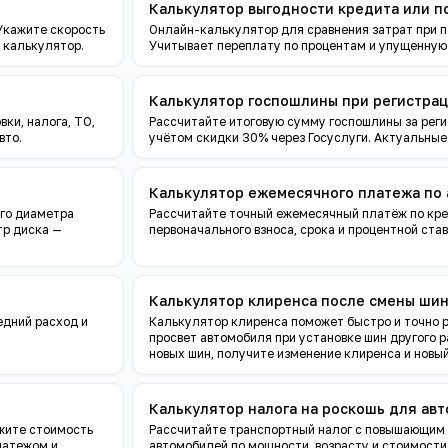
Калькулятор выгодности кредита или п
 Укажите скорость
Онлайн-калькулятор для сравнения затрат при по
 калькулятор.
Учитывает переплату по процентам и упущенную 
Калькулятор госпошлины при регистра
ки, налога, ТО,
Рассчитайте итоговую сумму госпошлины за реги
вто.
учётом скидки 30% через Госуслуги. Актуальные 
Калькулятор ежемесячного платежа по
го диаметра
Рассчитайте точный ежемесячный платёж по кре
тр диска —
первоначального взноса, срока и процентной став
Калькулятор клиренса после смены ши
едний расход и
Калькулятор клиренса поможет быстро и точно 
просвет автомобиля при установке шин другого 
новых шин, получите изменение клиренса и новы
Калькулятор налога на роскошь для ав
жите стоимость
Рассчитайте транспортный налог с повышающим
платежом и
автомобилей по мощности, возрасту и стоимости