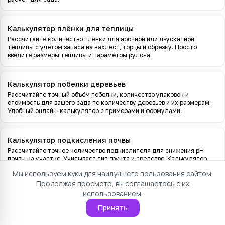
Калькулятор плёнки для теплицы
Рассчитайте количество плёнки для арочной или двускатной
теплицы с учётом запаса на нахлёст, торцы и обрезку. Просто
введите размеры теплицы и параметры рулона.
Калькулятор побелки деревьев
Рассчитайте точный объём побелки, количество упаковок и
стоимость для вашего сада по количеству деревьев и их размерам.
Удобный онлайн-калькулятор с примерами и формулами.
Калькулятор подкисления почвы
Рассчитайте точное количество подкислителя для снижения pH
почвы на участке. Учитывает тип грунта и средство. Калькулятор
для голубики, гортензий, рододендронов.
Мы используем куки для наилучшего пользования сайтом.
Продолжая просмотр, вы соглашаетесь с их
использованием.
Калькулятор подкормки рассады
Рассчитайте количество удобрения и объём рабочего раствора для
Принять
подкормки рассады с учётом фазы роста, типа удобрения и
количества растений. Бесплатный онлайн-калькулятор.