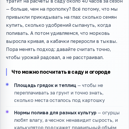
тратит на расчёты в саду около 40 часов за сезон
— больше, чем на прополку? Всё потому, что мы
привыкли прикидывать на глаз: сколько семян
купить, сколько удобрений сыпануть, когда
поливать. А потом удивляемся, что морковь
выросла кривая, а кабачки переросли в тыквы.
Пора менять подход: давайте считать точно,
чтобы урожай радовал, а не расстраивал.
Что можно посчитать в саду и огороде
Площадь грядок и теплиц
— чтобы не
переплачивать за грунт и точно знать,
сколько места осталось под картошку
Нормы полива для разных культур
— огурцы
любят влагу, а чеснок ненавидит сырость, и
калькулятор подскажет правильный объём