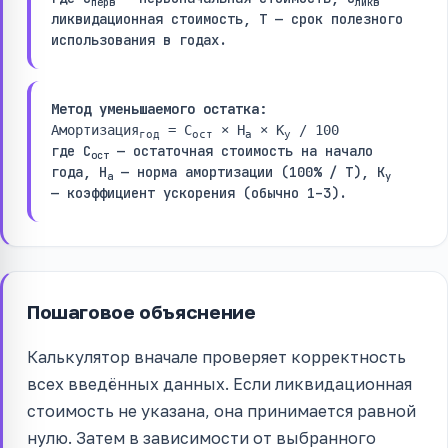
перв
ликв
ликвидационная стоимость, Т — срок полезного
использования в годах.
Метод уменьшаемого остатка:
Амортизация
= С
× Н
× К
/ 100
год
ост
а
у
где С
— остаточная стоимость на начало
ост
года, Н
— норма амортизации (100% / Т), К
а
у
— коэффициент ускорения (обычно 1–3).
Пошаговое объяснение
Калькулятор вначале проверяет корректность
всех введённых данных. Если ликвидационная
стоимость не указана, она принимается равной
нулю. Затем в зависимости от выбранного