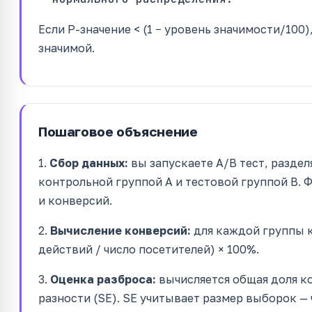
Если P-значение < (1 − уровень значимости/100)
значимой.
Пошаговое объяснение
1.
Сбор данных:
вы запускаете A/B тест, разде
контрольной группой A и тестовой группой B. 
и конверсий.
2.
Вычисление конверсий:
для каждой группы к
действий / число посетителей) × 100%.
3.
Оценка разброса:
вычисляется общая доля к
разности (SE). SE учитывает размер выборок — 