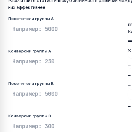
Рассчитайте статистическую значимость различий между
них эффективнее.
Посетители группы A
К
%
Конверсии группы A
—
—
Посетители группы B
—
—
—
Конверсии группы B