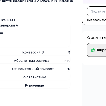
 двумя вариантами и определите, какой из
Осталось во
онверсия A
—
Оцените
Понра
Конверсия B
%
Абсолютная разница
п.п.
Относительный прирост
%
Z-статистика
P-значение