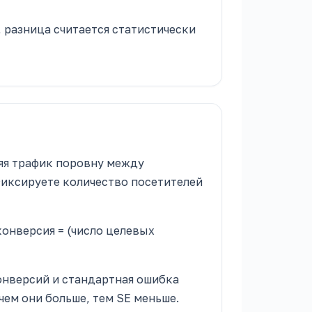
, разница считается статистически
ляя трафик поровну между
Фиксируете количество посетителей
онверсия = (число целевых
онверсий и стандартная ошибка
чем они больше, тем SE меньше.