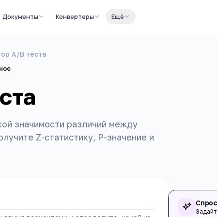
Документы
Конвертеры
Ещё
ор A/B теста
ное
ста
кой значимости различий между
олучите Z-статистику, P-значение и
Спрос
Задайт