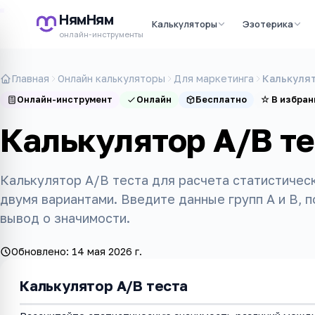
НямНям
Калькуляторы
Эзотерика
онлайн-инструменты
Главная
Онлайн калькуляторы
Для маркетинга
Калькулят
Онлайн-инструмент
Онлайн
Бесплатно
☆
В избран
Калькулятор A/B те
Калькулятор A/B теста для расчета статистичес
двумя вариантами. Введите данные групп A и B, п
вывод о значимости.
Обновлено:
14 мая 2026 г.
Калькулятор A/B теста