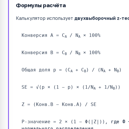
Формулы расчёта
Калькулятор использует
двухвыборочный z-те
Конверсия A = C
/ N
× 100%
A
A
Конверсия B = C
/ N
× 100%
B
B
Общая доля p = (C
+ C
) / (N
+ N
)
A
B
A
B
SE = √(p × (1 − p) × (1/N
+ 1/N
))
A
B
Z = (Конв.B − Конв.A) / SE
, где Φ 
P-значение = 2 × (1 − Φ(|Z|))
нормального распределения.