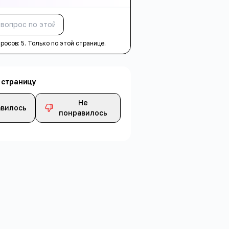
Спросить
просов:
5
. Только по этой странице.
 страницу
Не
вилось
понравилось