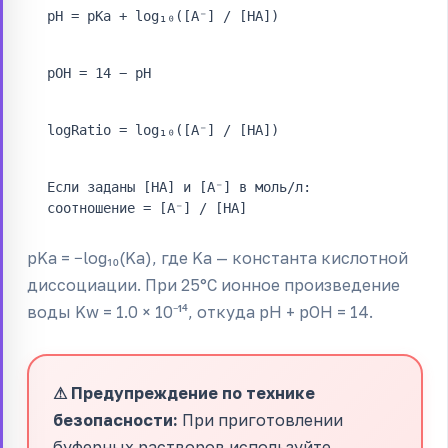
pH = pKa + log₁₀([A⁻] / [HA])
pOH = 14 − pH
logRatio = log₁₀([A⁻] / [HA])
Если заданы [HA] и [A⁻] в моль/л:
соотношение = [A⁻] / [HA]
pKa = −log₁₀(Ka), где Ka — константа кислотной
диссоциации. При 25°C ионное произведение
воды Kw = 1.0 × 10⁻¹⁴, откуда pH + pOH = 14.
⚠ Предупреждение по технике
безопасности:
При приготовлении
буферных растворов используйте