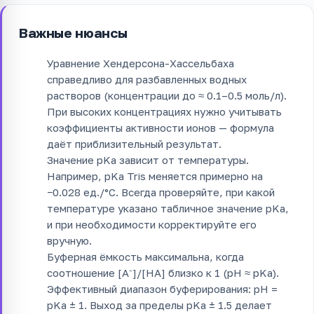
Важные нюансы
Уравнение Хендерсона-Хассельбаха
справедливо для разбавленных водных
растворов (концентрации до ≈ 0.1–0.5 моль/л).
При высоких концентрациях нужно учитывать
коэффициенты активности ионов — формула
даёт приблизительный результат.
Значение pKa зависит от температуры.
Например, pKa Tris меняется примерно на
−0.028 ед./°C. Всегда проверяйте, при какой
температуре указано табличное значение pKa,
и при необходимости корректируйте его
вручную.
Буферная ёмкость максимальна, когда
соотношение [A⁻]/[HA] близко к 1 (pH ≈ pKa).
Эффективный диапазон буферирования: pH =
pKa ± 1. Выход за пределы pKa ± 1.5 делает