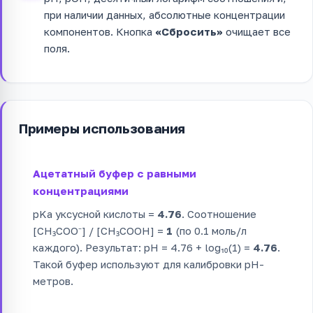
при наличии данных, абсолютные концентрации
компонентов. Кнопка
«Сбросить»
очищает все
поля.
Примеры использования
Ацетатный буфер с равными
концентрациями
pKa уксусной кислоты =
4.76
. Соотношение
[CH₃COO⁻] / [CH₃COOH] =
1
(по 0.1 моль/л
каждого). Результат: pH = 4.76 + log₁₀(1) =
4.76
.
Такой буфер используют для калибровки pH-
метров.