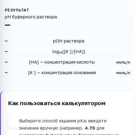
pH буферного раствора
—
—
pOH раствора
—
log₁₀([A⁻]/[HA])
—
[HA] — концентрация кислоты
моль/л
—
[A⁻] — концентрация основания
моль/л
Как пользоваться калькулятором
Выберите способ задания pKa: введите
1
значение вручную (например,
4.76
для
ацетатного буфера) или выберите кислоту из