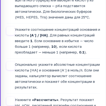
выпадающего списка — pKa подставится
автоматически. Для биологических буферов
(MES, HEPES, Tris) значения даны для 25°C.
Укажите соотношение концентраций основания и
2
кислоты
[A⁻] / [HA]
. Для равных концентраций
введите
1
. Если основание в избытке — число
больше 1 (например,
10
), если кислота
преобладает — меньше 1 (например,
0.1
).
Опционально укажите абсолютные концентрации
3
кислоты [HA] и основания [A⁻] в моль/л. Если они
заданы, калькулятор вычислит соотношение
автоматически и покажет обе концентрации в
результатах.
Нажмите
«Рассчитать»
. Результат покажет
4
pH, pOH, десятичный логарифм соотношения и,