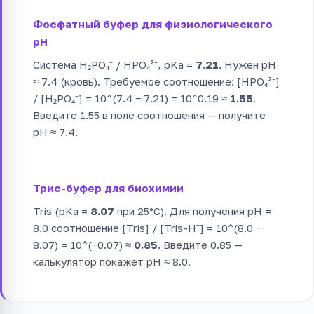
Фосфатный буфер для физиологического
pH
Система H₂PO₄⁻ / HPO₄²⁻, pKa =
7.21
. Нужен pH
≈ 7.4 (кровь). Требуемое соотношение: [HPO₄²⁻]
/ [H₂PO₄⁻] = 10^(7.4 − 7.21) = 10^0.19 ≈
1.55
.
Введите 1.55 в поле соотношения — получите
pH ≈ 7.4.
Трис-буфер для биохимии
Tris (pKa =
8.07
при 25°C). Для получения pH =
8.0 соотношение [Tris] / [Tris-H⁺] = 10^(8.0 −
8.07) = 10^(−0.07) ≈
0.85
. Введите 0.85 —
калькулятор покажет pH ≈ 8.0.