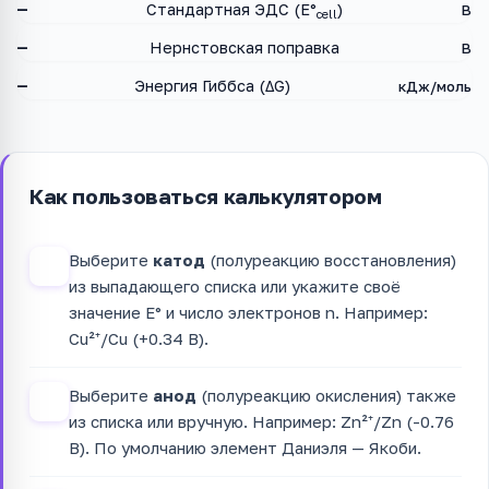
—
Стандартная ЭДС (E°
)
В
cell
—
Нернстовская поправка
В
—
Энергия Гиббса (ΔG)
кДж/моль
Как пользоваться калькулятором
Выберите
катод
(полуреакцию восстановления)
1
из выпадающего списка или укажите своё
значение E° и число электронов n. Например:
Cu²⁺/Cu (+0.34 В).
Выберите
анод
(полуреакцию окисления) также
2
из списка или вручную. Например: Zn²⁺/Zn (-0.76
В). По умолчанию элемент Даниэля — Якоби.