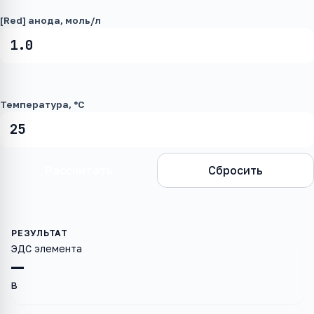
[Red] анода, моль/л
Температура, °C
Рассчитать
Сбросить
ЭДС элемента
—
В