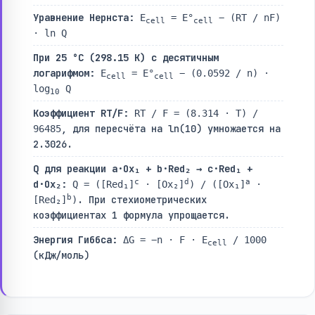
Уравнение Нернста:
E
= E°
− (RT / nF)
cell
cell
· ln Q
При 25 °C (298.15 K) с десятичным
логарифмом:
E
= E°
− (0.0592 / n) ·
cell
cell
log
Q
10
Коэффициент RT/F:
RT / F = (8.314 · T) /
, для пересчёта на ln(10) умножается на
96485
2.3026.
Q для реакции a·Ox₁ + b·Red₂ → c·Red₁ +
c
d
a
d·Ox₂:
Q = ([Red₁]
· [Ox₂]
) / ([Ox₁]
·
b
. При стехиометрических
[Red₂]
)
коэффициентах 1 формула упрощается.
Энергия Гиббса:
ΔG = −n · F · E
/ 1000
cell
(кДж/моль)