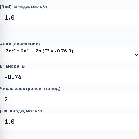
[Red] катода, моль/л
Анод (окисление)
E° анода, В
Число электронов n (анод)
[Ox] анода, моль/л