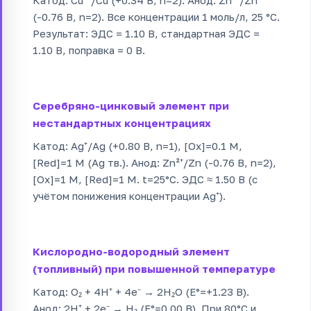
Катод: Cu²⁺/Cu (+0.34 В, n=2). Анод: Zn²⁺/Zn
(-0.76 В, n=2). Все концентрации 1 моль/л, 25 °C.
Результат: ЭДС = 1.10 В, стандартная ЭДС =
1.10 В, поправка = 0 В.
Серебряно-цинковый элемент при
нестандартных концентрациях
Катод: Ag⁺/Ag (+0.80 В, n=1), [Ox]=0.1 M,
[Red]=1 M (Ag тв.). Анод: Zn²⁺/Zn (-0.76 В, n=2),
[Ox]=1 M, [Red]=1 M. t=25°C. ЭДС ≈ 1.50 В (с
учётом понижения концентрации Ag⁺).
Кислородно-водородный элемент
(топливный) при повышенной температуре
Катод: O₂ + 4H⁺ + 4e⁻ → 2H₂O (E°=+1.23 В).
Анод: 2H⁺ + 2e⁻ → H₂ (E°=0.00 В). При 80°C и