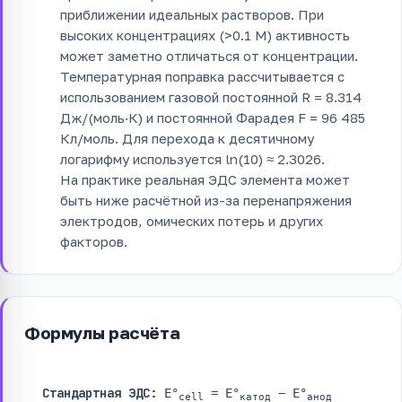
приближении идеальных растворов. При
высоких концентрациях (>0.1 M) активность
может заметно отличаться от концентрации.
Температурная поправка рассчитывается с
использованием газовой постоянной R = 8.314
Дж/(моль·К) и постоянной Фарадея F = 96 485
Кл/моль. Для перехода к десятичному
логарифму используется ln(10) ≈ 2.3026.
На практике реальная ЭДС элемента может
быть ниже расчётной из-за перенапряжения
электродов, омических потерь и других
факторов.
Формулы расчёта
Стандартная ЭДС:
E°
= E°
− E°
cell
катод
анод