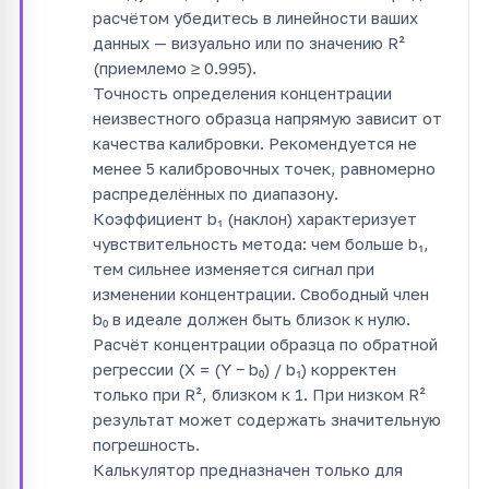
расчётом убедитесь в линейности ваших
данных — визуально или по значению R²
(приемлемо ≥ 0.995).
Точность определения концентрации
неизвестного образца напрямую зависит от
качества калибровки. Рекомендуется не
менее 5 калибровочных точек, равномерно
распределённых по диапазону.
Коэффициент b₁ (наклон) характеризует
чувствительность метода: чем больше b₁,
тем сильнее изменяется сигнал при
изменении концентрации. Свободный член
b₀ в идеале должен быть близок к нулю.
Расчёт концентрации образца по обратной
регрессии (X = (Y − b₀) / b₁) корректен
только при R², близком к 1. При низком R²
результат может содержать значительную
погрешность.
Калькулятор предназначен только для