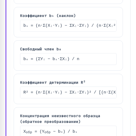
Коэффициент b₁ (наклон)
b₁ = (n·Σ(Xᵢ·Yᵢ) − ΣXᵢ·ΣYᵢ) / (n·Σ(Xᵢ²) − (ΣXᵢ
Свободный член b₀
b₀ = (ΣYᵢ − b₁·ΣXᵢ) / n
Коэффициент детерминации R²
R² = (n·Σ(Xᵢ·Yᵢ) − ΣXᵢ·ΣYᵢ)² / [(n·Σ(Xᵢ²) − (Σ
Концентрация неизвестного образца
(обратное преобразование)
X
= (Y
− b₀) / b₁
обр
обр