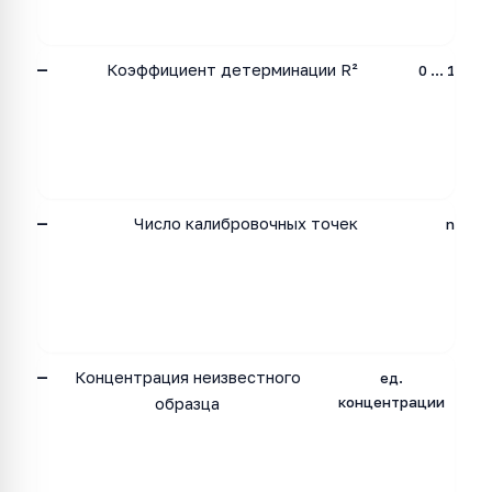
—
Коэффициент детерминации R²
0 … 1
—
Число калибровочных точек
n
—
Концентрация неизвестного
ед.
концентрации
образца