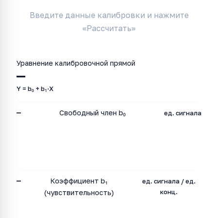
Введите данные калибровки и нажмите
«Рассчитать»
Уравнение калибровочной прямой
—
Y = b₀ + b₁·X
—
Свободный член b₀
ед. сигнала
—
Коэффициент b₁
ед. сигнала / ед.
конц.
(чувствительность)