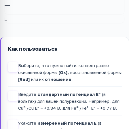
—
—
Как пользоваться
Выберите, что нужно найти: концентрацию
1
окисленной формы
[Ox]
, восстановленной формы
[Red]
или их
отношение
.
Введите
стандартный потенциал E°
(в
2
вольтах) для вашей полуреакции. Например, для
Cu²⁺/Cu E° = +0.34 В, для Fe³⁺/Fe²⁺ E° = +0.77 В.
Укажите
измеренный потенциал E
(в
3