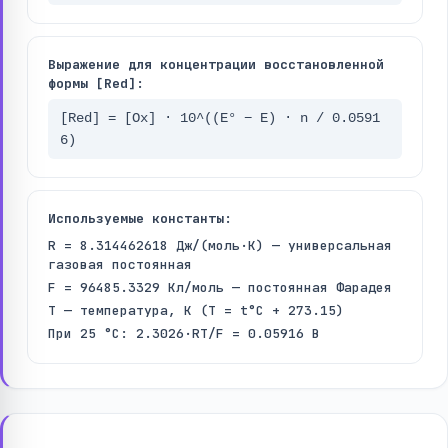
Выражение для концентрации восстановленной
формы [Red]:
[Red] = [Ox] · 10^((E° − E) · n / 0.0591
6)
Используемые константы:
R = 8.314462618 Дж/(моль·K) — универсальная
газовая постоянная
F = 96485.3329 Кл/моль — постоянная Фарадея
T — температура, K (T = t°C + 273.15)
При 25 °C: 2.3026·RT/F = 0.05916 В