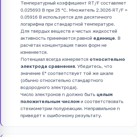
Температурный коэффициент RT/F составляет
0.025693 В при 25 °C. Множитель 2.3026·RT/F =
0.05916 В используется для десятичного
логарифма при стандартной температуре.
Для твёрдых веществ и чистых жидкостей
активность принимается равной
единице
. В
расчётах концентрация таких форм не
изменяется.
Потенциал всегда измеряется
относительно
электрода сравнения
. Убедитесь, что
значение E° соответствует той же шкале
(обычно относительно стандартного
водородного электрода).
Число электронов n должно быть
целым
положительным числом
и соответствовать
стехиометрии полуреакции. Неправильное n
приведёт к ошибочному результату.