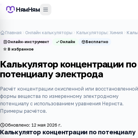
НямНям
Главная
Онлайн калькуляторы
Калькуляторы: Химия
Каль
Онлайн-инструмент
Онлайн
Бесплатно
☆
В избранное
Калькулятор концентрации по
потенциалу электрода
Расчёт концентрации окисленной или восстановленной
формы вещества по измеренному электродному
потенциалу с использованием уравнения Нернста.
Примеры расчётов.
Обновлено:
12 мая 2026 г.
Калькулятор концентрации по потенциалу