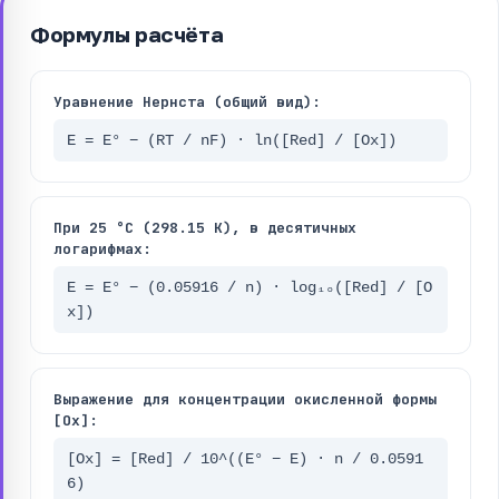
Формулы расчёта
Уравнение Нернста (общий вид):
E = E° − (RT / nF) · ln([Red] / [Ox])
При 25 °C (298.15 K), в десятичных
логарифмах:
E = E° − (0.05916 / n) · log₁₀([Red] / [O
x])
Выражение для концентрации окисленной формы
[Ox]:
[Ox] = [Red] / 10^((E° − E) · n / 0.0591
6)