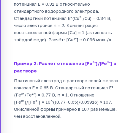
потенциал E = 0.31 В относительно
стандартного водородного электрода.
Стандартный потенциал E°(Cu²⁺/Cu) = 0.34 В,
число электронов n = 2. Концентрация
восстановленной формы [Cu] = 1 (активность
твёрдой меди). Расчёт: [Cu²⁺] ≈ 0.096 моль/л.
Пример 2: Расчёт отношения [Fe³⁺]/[Fe²⁺] в
растворе
Платиновый электрод в растворе солей железа
показал E = 0.65 В. Стандартный потенциал E°
(Fe³⁺/Fe²⁺) = 0.77 В, n = 1. Отношение
[Fe³⁺]/[Fe²⁺] = 10^((0.77−0.65)/0.05916) ≈ 107.
Окисленной формы примерно в 107 раз меньше,
чем восстановленной.