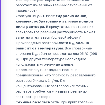
работает из-за значительных отклонений от
идеальности.
Формула не учитывает
гидролиз ионов
,
комплексообразование
и влияние
ионной
силы раствора
. В присутствии посторонних
электролитов реальная растворимость может
заметно отличаться (солевой эффект).
Произведение растворимости K
сильно
sp
зависит от температуры
. Все справочные
значения K
обычно приводятся для 25 °C (298
sp
K). При другой температуре необходимо
использовать уточнённые данные.
Пересчёт в г/100 г воды выполнен в
предположении, что плотность разбавленного
раствора близка к 1 г/мл. Для
концентрированных растворов или точных
расчётов требуется учитывать реальную
плотность раствора.
Техника безопасности:
при приготовлении