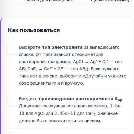
Как пользоваться
Выберите
тип электролита
из выпадающего
1
списка. От типа зависит стехиометрия
растворения (например, AgCl → Ag⁺ + Cl⁻ — тип
AB; CaF₂ → Ca²⁺ + 2F⁻ — тип AB₂). Если нужного
типа нет в списке, выберите «Другой» и укажите
коэффициенты m и n вручную.
Введите
произведение растворимости K
.
2
sp
Допускается научная нотация: например,
1.8e-
для AgCl или
для CaF₂. Значение
10
3.45e-11
должно быть положительным числом.