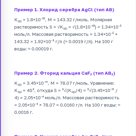
Пример 1. Хлорид серебра AgCl (тип AB)
K
= 1.8×10⁻¹⁰, M = 143.32 г/моль. Молярная
sp
растворимость S = √K
= √(1.8×10⁻¹⁰) = 1.34×10⁻⁵
sp
моль/л. Массовая растворимость = 1.34×10⁻⁵ ×
143.32 = 1.92×10⁻³ г/л (≈ 0.0019 г/л). На 100 г
воды: ≈ 0.00019 г.
Пример 2. Фторид кальция CaF₂ (тип AB₂)
K
= 3.45×10⁻¹¹, M = 78.07 г/моль. Уравнение:
sp
K
= 4S³, откуда S = ³√(K
/4) = ³√(3.45×10⁻¹¹ /
sp
sp
4) = 2.05×10⁻⁴ моль/л. Массовая растворимость
= 2.05×10⁻⁴ × 78.07 = 0.0160 г/л. На 100 г воды: ≈
0.0016 г.