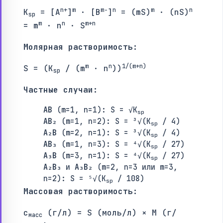
n+
m
m−
n
m
n
K
= [A
]
· [B
]
= (mS)
· (nS)
sp
m
n
m+n
= m
· n
· S
Молярная растворимость:
m
n
1/(m+n)
S = (K
/ (m
· n
))
sp
Частные случаи:
AB
(m=1, n=1): S = √K
sp
AB₂
(m=1, n=2): S = ³√(K
/ 4)
sp
A₂B
(m=2, n=1): S = ³√(K
/ 4)
sp
AB₃
(m=1, n=3): S = ⁴√(K
/ 27)
sp
A₃B
(m=3, n=1): S = ⁴√(K
/ 27)
sp
A₂B₃
и
A₃B₂
(m=2, n=3 или m=3,
n=2): S = ⁵√(K
/ 108)
sp
Массовая растворимость:
c
(г/л) = S (моль/л) × M (г/
масс