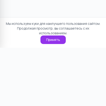
Мы используем куки для наилучшего пользования сайтом.
Продолжая просмотр, вы соглашаетесь с их
использованием.
Принять
Отказ от ответственности
Политика конфиденциальности
Пользовательское соглашение
О проекте
Cookie
Контакты
©
2026
НямНям. Все права защищены.