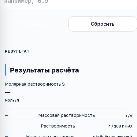
Рассчитать
Сбросить
Результаты расчёта
Молярная растворимость S
—
моль/л
—
Массовая растворимость
г/л
—
Растворимость
г / 100 г H₂O
—
Масса для насыщения
г (объём не указан)