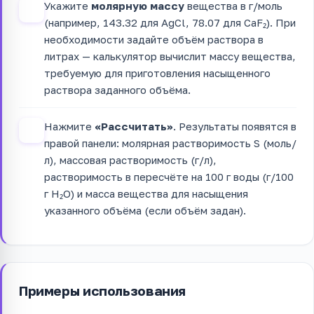
Укажите
молярную массу
вещества в г/моль
3
(например, 143.32 для AgCl, 78.07 для CaF₂). При
необходимости задайте объём раствора в
литрах — калькулятор вычислит массу вещества,
требуемую для приготовления насыщенного
раствора заданного объёма.
Нажмите
«Рассчитать»
. Результаты появятся в
4
правой панели: молярная растворимость S (моль/
л), массовая растворимость (г/л),
растворимость в пересчёте на 100 г воды (г/100
г H₂O) и масса вещества для насыщения
указанного объёма (если объём задан).
Примеры использования