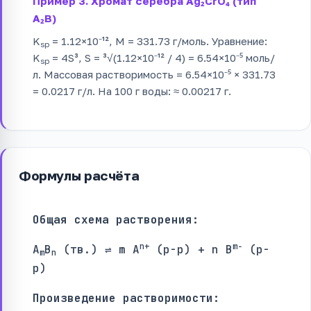
Пример 3. Хромат серебра Ag₂CrO₄ (тип
A₂B)
K
= 1.12×10⁻¹², M = 331.73 г/моль. Уравнение:
sp
K
= 4S³, S = ³√(1.12×10⁻¹² / 4) = 6.54×10⁻⁵ моль/
sp
л. Массовая растворимость = 6.54×10⁻⁵ × 331.73
= 0.0217 г/л. На 100 г воды: ≈ 0.00217 г.
Формулы расчёта
Общая схема растворения:
n+
m−
A
B
(тв.) ⇌ m A
(р-р) + n B
(р-
m
n
р)
Произведение растворимости: