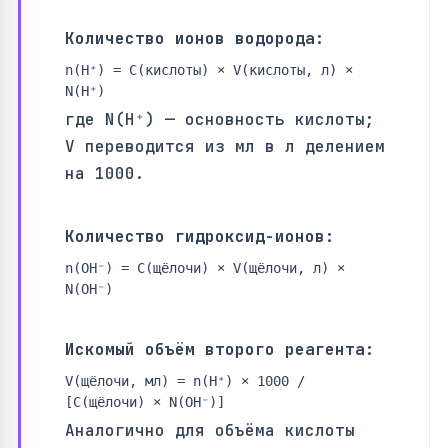
Количество ионов водорода:
n(H⁺) = C(кислоты) × V(кислоты, л) ×
N(H⁺)
где N(H⁺) — основность кислоты;
V переводится из мл в л делением
на 1000.
Количество гидроксид-ионов:
n(OH⁻) = C(щёлочи) × V(щёлочи, л) ×
N(OH⁻)
Искомый объём второго реагента:
V(щёлочи, мл) = n(H⁺) × 1000 /
[C(щёлочи) × N(OH⁻)]
Аналогично для объёма кислоты