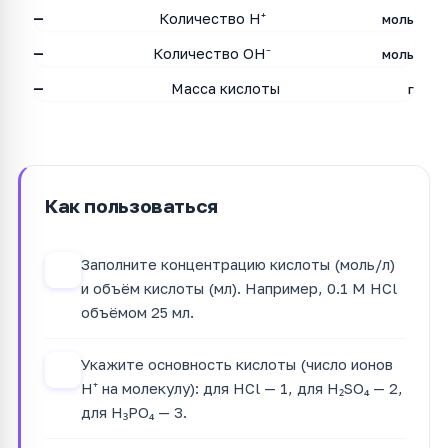
—
Количество H⁺
моль
—
Количество OH⁻
моль
—
Масса кислоты
г
Как пользоваться
Заполните концентрацию кислоты (моль/л)
1
и объём кислоты (мл). Например, 0.1 М HCl
объёмом 25 мл.
Укажите основность кислоты (число ионов
2
H⁺ на молекулу): для HCl — 1, для H₂SO₄ — 2,
для H₃PO₄ — 3.