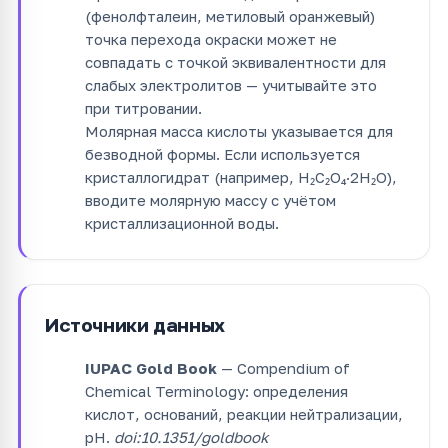
(фенолфталеин, метиловый оранжевый)
точка перехода окраски может не
совпадать с точкой эквивалентности для
слабых электролитов — учитывайте это
при титровании.
Молярная масса кислоты указывается для
безводной формы. Если используется
кристаллогидрат (например, H₂C₂O₄·2H₂O),
вводите молярную массу с учётом
кристаллизационной воды.
Источники данных
IUPAC Gold Book
— Compendium of
Chemical Terminology: определения
кислот, оснований, реакции нейтрализации,
pH.
doi:10.1351/goldbook