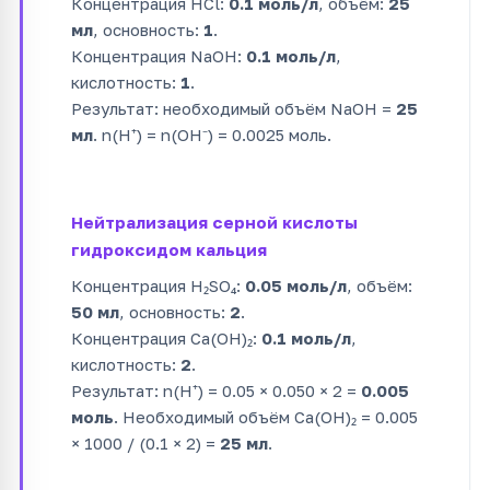
Концентрация HCl:
0.1 моль/л
, объём:
25
мл
, основность:
1
.
Концентрация NaOH:
0.1 моль/л
,
кислотность:
1
.
Результат: необходимый объём NaOH =
25
мл
. n(H⁺) = n(OH⁻) = 0.0025 моль.
Нейтрализация серной кислоты
гидроксидом кальция
Концентрация H₂SO₄:
0.05 моль/л
, объём:
50 мл
, основность:
2
.
Концентрация Ca(OH)₂:
0.1 моль/л
,
кислотность:
2
.
Результат: n(H⁺) = 0.05 × 0.050 × 2 =
0.005
моль
. Необходимый объём Ca(OH)₂ = 0.005
× 1000 / (0.1 × 2) =
25 мл
.