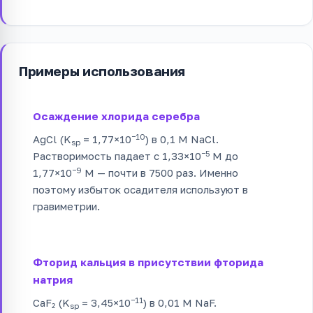
Примеры использования
Осаждение хлорида серебра
−10
AgCl (K
= 1,77×10
) в 0,1 М NaCl.
sp
−5
Растворимость падает с 1,33×10
М до
−9
1,77×10
М — почти в 7500 раз. Именно
поэтому избыток осадителя используют в
гравиметрии.
Фторид кальция в присутствии фторида
натрия
−11
CaF₂ (K
= 3,45×10
) в 0,01 М NaF.
sp