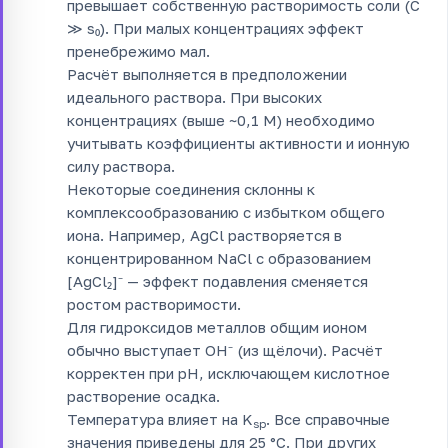
превышает собственную растворимость соли (C
≫ s₀). При малых концентрациях эффект
пренебрежимо мал.
Расчёт выполняется в предположении
идеального раствора. При высоких
концентрациях (выше ~0,1 М) необходимо
учитывать коэффициенты активности и ионную
силу раствора.
Некоторые соединения склонны к
комплексообразованию с избытком общего
иона. Например, AgCl растворяется в
концентрированном NaCl с образованием
[AgCl₂]⁻ — эффект подавления сменяется
ростом растворимости.
Для гидроксидов металлов общим ионом
обычно выступает OH⁻ (из щёлочи). Расчёт
корректен при pH, исключающем кислотное
растворение осадка.
Температура влияет на K
. Все справочные
sp
значения приведены для 25 °C. При других