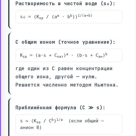
Растворимость в чистой воде (s₀):
a
b
1/(a+b)
s₀ = (K
/ (a
· b
))
sp
С общим ионом (точное уравнение):
a
b
K
= (a·s + C
)
· (b·s + C
)
sp
кат
ан
где один из C равен концентрации
общего иона, другой — нулю.
Решается численно методом Ньютона.
Приближённая формула (C ≫ s):
b
1/a
s ≈ (K
/ C
)
(если общий —
sp
анион B)