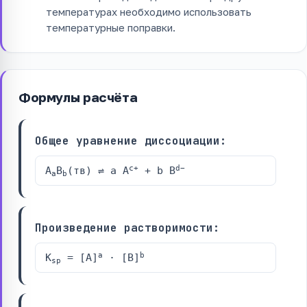
температурах необходимо использовать
температурные поправки.
Формулы расчёта
Общее уравнение диссоциации:
c+
d−
A
B
(тв) ⇌ a A
+ b B
a
b
Произведение растворимости:
a
b
K
= [A]
· [B]
sp