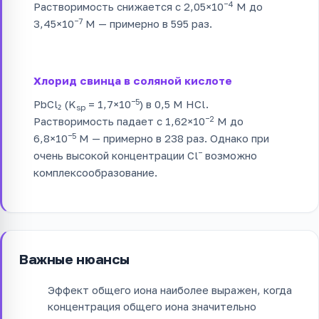
−4
Растворимость снижается с 2,05×10
М до
−7
3,45×10
М — примерно в 595 раз.
Хлорид свинца в соляной кислоте
−5
PbCl₂ (K
= 1,7×10
) в 0,5 М HCl.
sp
−2
Растворимость падает с 1,62×10
М до
−5
6,8×10
М — примерно в 238 раз. Однако при
−
очень высокой концентрации Cl
возможно
комплексообразование.
Важные нюансы
Эффект общего иона наиболее выражен, когда
концентрация общего иона значительно