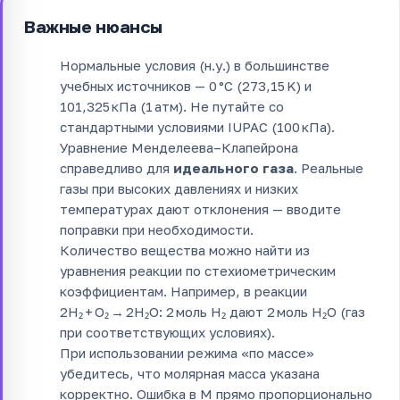
Важные нюансы
Нормальные условия (н.у.) в большинстве
учебных источников — 0 °C (273,15 K) и
101,325 кПа (1 атм). Не путайте со
стандартными условиями IUPAC (100 кПа).
Уравнение Менделеева–Клапейрона
справедливо для
идеального газа
. Реальные
газы при высоких давлениях и низких
температурах дают отклонения — вводите
поправки при необходимости.
Количество вещества можно найти из
уравнения реакции по стехиометрическим
коэффициентам. Например, в реакции
2H₂ + O₂ → 2H₂O: 2 моль H₂ дают 2 моль H₂O (газ
при соответствующих условиях).
При использовании режима «по массе»
убедитесь, что молярная масса указана
корректно. Ошибка в M прямо пропорционально