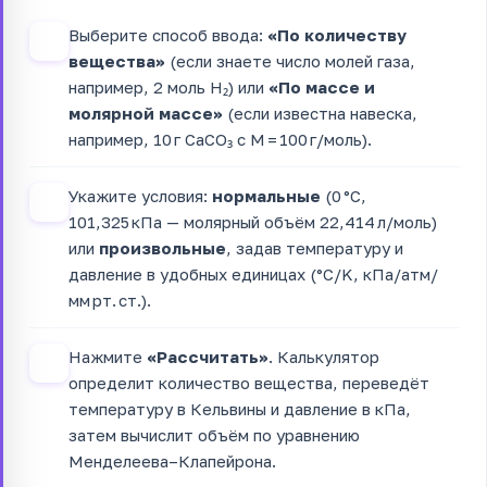
Выберите способ ввода:
«По количеству
1
вещества»
(если знаете число молей газа,
например, 2 моль H₂) или
«По массе и
молярной массе»
(если известна навеска,
например, 10 г CaCO₃ с M = 100 г/моль).
Укажите условия:
нормальные
(0 °C,
2
101,325 кПа — молярный объём 22,414 л/моль)
или
произвольные
, задав температуру и
давление в удобных единицах (°C/K, кПа/атм/
мм рт. ст.).
Нажмите
«Рассчитать»
. Калькулятор
3
определит количество вещества, переведёт
температуру в Кельвины и давление в кПа,
затем вычислит объём по уравнению
Менделеева–Клапейрона.