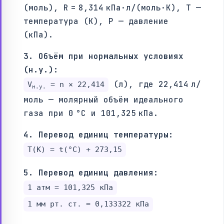
(моль), R = 8,314 кПа·л/(моль·К), T —
температура (K), P — давление
(кПа).
3. Объём при нормальных условиях
(н.у.):
(л), где 22,414 л/
V
= n × 22,414
н.у.
моль — молярный объём идеального
газа при 0 °C и 101,325 кПа.
4. Перевод единиц температуры:
T(K) = t(°C) + 273,15
5. Перевод единиц давления:
1 атм = 101,325 кПа
1 мм рт. ст. = 0,133322 кПа