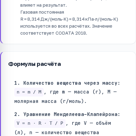
влияет на результат.
Газовая постоянная
R = 8,314 Дж/(моль·К) = 8,314 кПа·л/(моль·К)
используется во всех расчётах. Значение
соответствует CODATA 2018.
Формулы расчёта
1. Количество вещества через массу:
, где m — масса (г), M —
n = m / M
молярная масса (г/моль).
2. Уравнение Менделеева–Клапейрона:
, где V — объём
V = n · R · T / P
(л), n — количество вещества