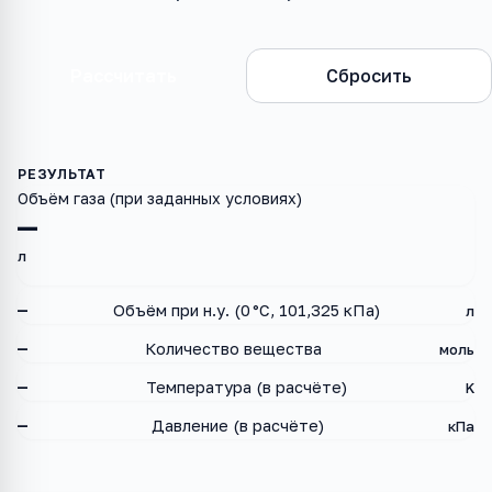
Рассчитать
Сбросить
Объём газа (при заданных условиях)
—
л
—
Объём при н.у. (0 °C, 101,325 кПа)
л
—
Количество вещества
моль
—
Температура (в расчёте)
K
—
Давление (в расчёте)
кПа