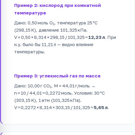
Пример 2: кислород при комнатной
температуре
Дано: 0,50 моль O₂, температура 25 °C
(298,15 K), давление 101,325 кПа.
V = 0,50 × 8,314 × 298,15 / 101,325 ≈
12,23 л
. При
н.у. было бы 11,21 л — видно влияние
температуры.
Пример 3: углекислый газ по массе
Дано: 10,00 г CO₂, M = 44,01 г/моль →
n = 10 / 44,01 ≈ 0,2272 моль. Условия: 30 °C
(303,15 K), 1 атм (101,325 кПа).
V ≈ 0,2272 × 8,314 × 303,15 / 101,325 ≈
5,65 л
.