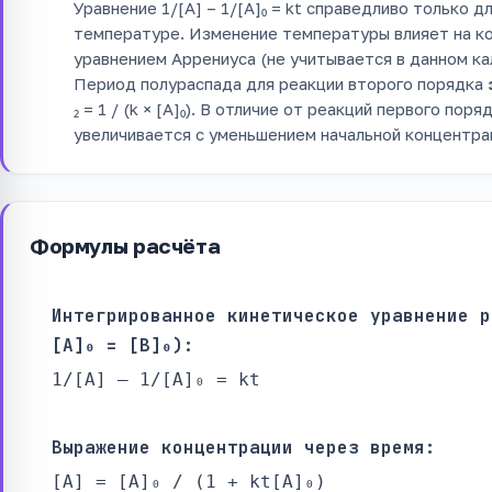
Уравнение 1/[A] – 1/[A]₀ = kt справедливо только 
температуре. Изменение температуры влияет на ко
уравнением Аррениуса (не учитывается в данном ка
Период полураспада для реакции второго порядка
₂ = 1 / (k × [A]₀). В отличие от реакций первого поря
увеличивается с уменьшением начальной концентра
Формулы расчёта
Интегрированное кинетическое уравнение р
[A]₀ = [B]₀):
1/[A] – 1/[A]₀ = kt
Выражение концентрации через время:
[A] = [A]₀ / (1 + kt[A]₀)