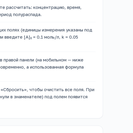
те рассчитать: концентрацию, время,
ериод полураспада.
их полях (единицы измерения указаны под
введите [A]₀ = 0.1 моль/л, k = 0.05
в правой панели (на мобильном — ниже
новременно, а использованная формула
 «Сбросить», чтобы очистить все поля. При
нули в знаменателе) под полем появится