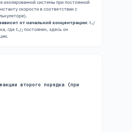
для изолированной системы при постоянной
нстанту скорости в соответствии с
лькуляторе).
зависит от начальной концентрации
: t₁/
дка, где t₁/₂ постоянен, здесь он
ции.
еакции второго порядка (при