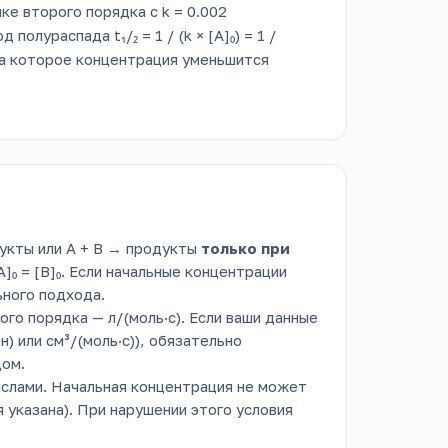
е второго порядка с k = 0.002
полураспада t₁/₂ = 1 / (k × [A]₀) = 1 /
, за которое концентрация уменьшится
укты или A + B → продукты
только при
A]₀ = [B]₀. Если начальные концентрации
ьного подхода.
го порядка — л/(моль·с). Если ваши данные
) или см³/(моль·с)), обязательно
дом.
слами. Начальная концентрация не может
 указана). При нарушении этого условия