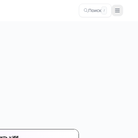
Поиск
/
ить у ИИ