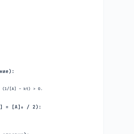
ние):
 (1/[A] – kt) > 0.
] = [A]₀ / 2):