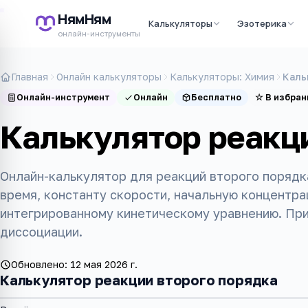
НямНям
Калькуляторы
Эзотерика
онлайн-инструменты
Главная
Онлайн калькуляторы
Калькуляторы: Химия
Каль
Онлайн-инструмент
Онлайн
Бесплатно
☆
В избран
Калькулятор реакц
Онлайн-калькулятор для реакций второго порядк
время, константу скорости, начальную концентра
интегрированному кинетическому уравнению. Пр
диссоциации.
Обновлено:
12 мая 2026 г.
Калькулятор реакции второго порядка