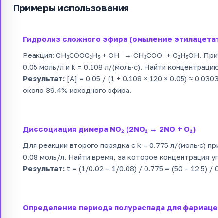
Примеры использования
Гидролиз сложного эфира (омыление этилацета
Реакция: CH₃COOC₂H₅ + OH⁻ → CH₃COO⁻ + C₂H₅OH. При 
0.05 моль/л и k = 0.108 л/(моль·с). Найти концентрацию
Результат:
[A] = 0.05 / (1 + 0.108 × 120 × 0.05) ≈ 0.0
около 39.4% исходного эфира.
Диссоциация димера NO₂ (2NO₂ → 2NO + O₂)
Для реакции второго порядка с k = 0.775 л/(моль·с) пр
0.08 моль/л. Найти время, за которое концентрация уп
Результат:
t = (1/0.02 – 1/0.08) / 0.775 = (50 – 12.5) / 
Определение периода полураспада для фармаце