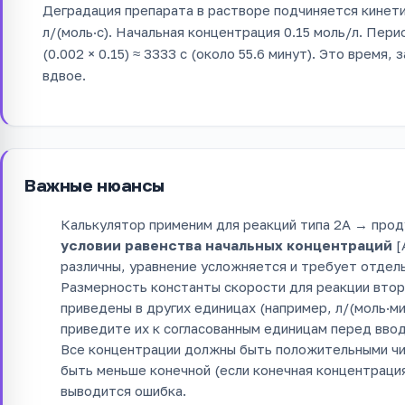
Деградация препарата в растворе подчиняется кинетик
л/(моль·с). Начальная концентрация 0.15 моль/л. Период 
(0.002 × 0.15) ≈ 3333 с (около 55.6 минут). Это время
вдвое.
Важные нюансы
Калькулятор применим для реакций типа 2A → прод
условии равенства начальных концентраций
[
различны, уравнение усложняется и требует отдел
Размерность константы скорости для реакции второ
приведены в других единицах (например, л/(моль·мин
приведите их к согласованным единицам перед вво
Все концентрации должны быть положительными чи
быть меньше конечной (если конечная концентрация
выводится ошибка.