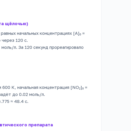
та щёлочью)
равных начальных концентрациях [A]₀ =
 через 120 с.
303 моль/л. За 120 секунд прореагировало
и 600 К, начальная концентрация [NO₂]₀ =
адёт до 0.02 моль/л.
0.775 ≈ 48.4 с.
втического препарата