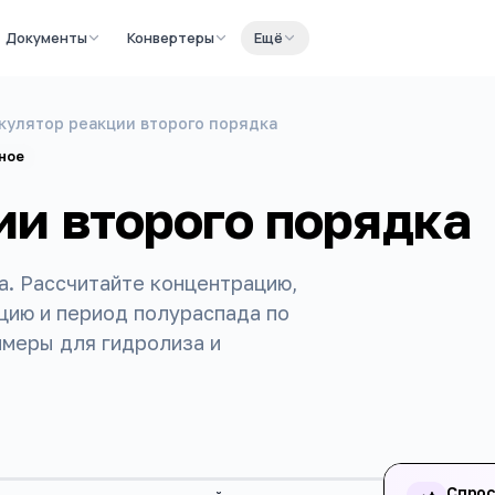
Документы
Конвертеры
Ещё
кулятор реакции второго порядка
ное
ии второго порядка
а. Рассчитайте концентрацию,
цию и период полураспада по
имеры для гидролиза и
Спрос