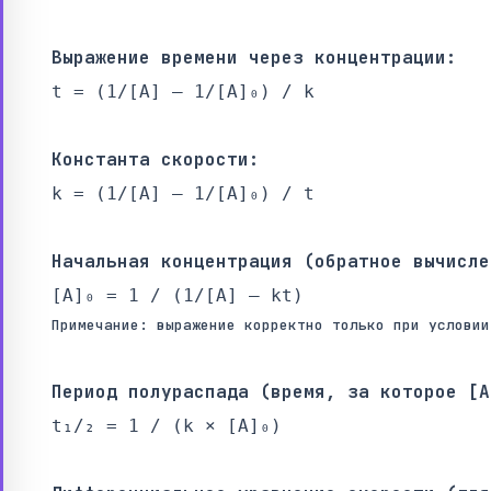
Выражение времени через концентрации:
t = (1/[A] – 1/[A]₀) / k
Константа скорости:
k = (1/[A] – 1/[A]₀) / t
Начальная концентрация (обратное вычисле
[A]₀ = 1 / (1/[A] – kt)
Примечание: выражение корректно только при условии
Период полураспада (время, за которое [A
t₁/₂ = 1 / (k × [A]₀)