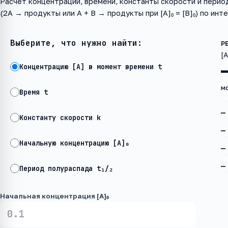
Расчёт концентрации, времени, константы скорости и перио
(2A → продукты или A + B → продукты при [A]₀ = [B]₀) по и
Выберите, что нужно найти:
[A
Концентрацию [A] в момент времени t
м
Время t
—
Константу скорости k
—
Начальную концентрацию [A]₀
—
—
Период полураспада t₁/₂
Начальная концентрация [A]₀