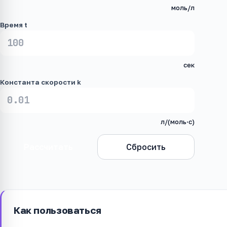
моль/л
Время t
сек
Константа скорости k
л/(моль·с)
Рассчитать
Сбросить
Как пользоваться