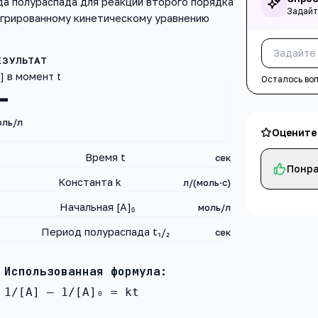
да полураспада для реакций второго порядка
Задайт
нтегрированному кинетическому уравнению
] в момент t
Осталось во
—
оль/л
Оцените
Время t
сек
Понра
Константа k
л/(моль·с)
Начальная [A]₀
моль/л
Период полураспада t₁/₂
сек
Использованная формула:
1/[A] – 1/[A]₀ = kt