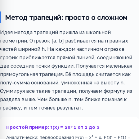
Метод трапеций: просто о сложном
Идея метода трапеций пришла из школьной
геометрии. Отрезок [a, b] разбивается на n равных
частей шириной h. На каждом частичном отрезке
график приближается прямой линией, соединяющей
две соседние точки функции. Получается маленькая
прямоугольная трапеция. Её площадь считается как
полу-сумма оснований, умноженная на высоту h.
Суммируя все такие трапеции, получаем формулу из
раздела выше. Чем больше n, тем ближе ломаная к
графику, и тем точнее результат.
Простой пример: f(x) = 2x+1 от 1 до 3
Аналитически: первообразная F(x) = x² + x. F(3) − F(1) =