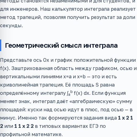
методы становятся незаменимыми и для студентов, и
для инженеров. Наш калькулятор интеграла реализует
метод трапеций, позволяя получить результат за доли
секунды.
Геометрический смысл интеграла
Представьте ось Ox и график положительной функции
f(x). Заштрихованная область между графиком, осью и
вертикальными линиями x=a и x=b — это и есть
криволинейная трапеция. Её площадь S равна
b
определённому интегралу ∫
f(x) dx. Если функция
a
меняет знак, интеграл даёт «алгебраическую» сумму
площадей: куски над осью идут в плюс, под осью — в
минус. Именно так формируются задания вида
1 x 2 1
2
или
1 1 x 2 2
в типовых вариантах ЕГЭ по
профильной математике.