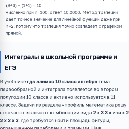
(9+3) − (1+1) = 10.
Численно при n=100: ответ 10.0000. Метод трапеций
даёт точное значение для линейной функции даже при
n=2, потому что трапеция точно совпадает с графиком
прямой.
Интегралы в школьной программе и
ЕГЭ
В учебнике
гдз алимов 10 класс алгебра
тема
первообразной и интеграла появляется во втором
полугодии 10 класса и активно используется в 11
классе. Задачи из раздела «профиль математика решу
егэ» часто включают комбинации вида
2 x 3 3 x
или
x 2
2 x 3 x 3
, где требуется найти площадь фигуры,
ограниченной параболами и прямыми. Наш