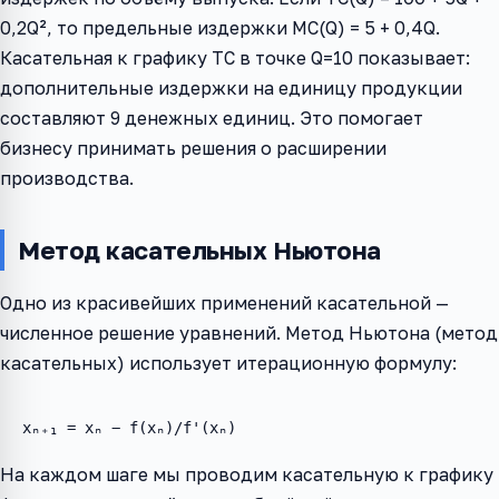
0,2Q², то предельные издержки MC(Q) = 5 + 0,4Q.
Касательная к графику TC в точке Q=10 показывает:
дополнительные издержки на единицу продукции
составляют 9 денежных единиц. Это помогает
бизнесу принимать решения о расширении
производства.
Метод касательных Ньютона
Одно из красивейших применений касательной —
численное решение уравнений. Метод Ньютона (метод
касательных) использует итерационную формулу:
xₙ₊₁ = xₙ − f(xₙ)/f'(xₙ)
На каждом шаге мы проводим касательную к графику