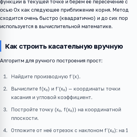
функции в текущей точке и берём её пересечение с
осью Ox как следующее приближение корня. Метод
сходится очень быстро (квадратично) и до сих пор
используется в вычислительной математике.
Как строить касательную вручную
Алгоритм для ручного построения прост:
Найдите производную f'(x).
Вычислите f(x₀) и f'(x₀) — координаты точки
касания и угловой коэффициент.
Постройте точку (x₀, f(x₀)) на координатной
плоскости.
Отложите от неё отрезок с наклоном f'(x₀): на 1