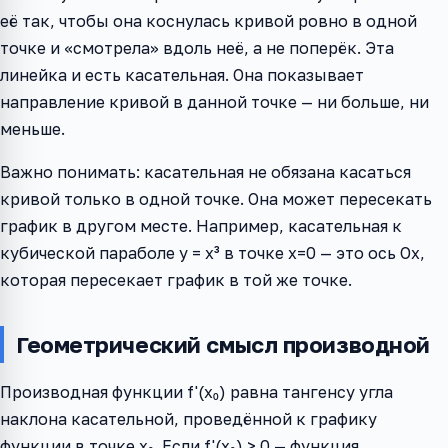
её так, чтобы она коснулась кривой ровно в одной
точке и «смотрела» вдоль неё, а не поперёк. Эта
линейка и есть касательная. Она показывает
направление кривой в данной точке — ни больше, ни
меньше.
Важно понимать: касательная не обязана касаться
кривой только в одной точке. Она может пересекать
график в другом месте. Например, касательная к
кубической параболе y = x³ в точке x=0 — это ось Ox,
которая пересекает график в той же точке.
Геометрический смысл производной
Производная функции f'(x₀) равна тангенсу угла
наклона касательной, проведённой к графику
функции в точке x₀. Если f'(x₀) > 0 — функция