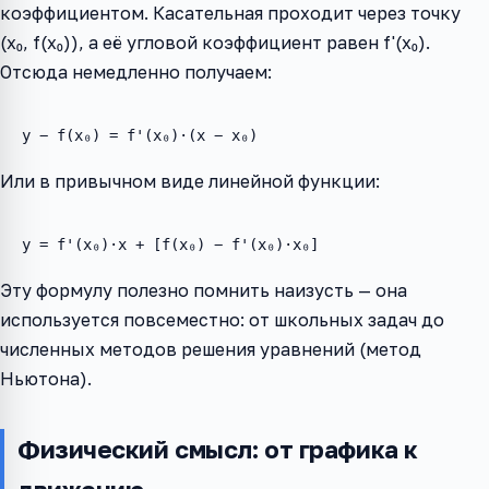
коэффициентом. Касательная проходит через точку
(x₀, f(x₀)), а её угловой коэффициент равен f'(x₀).
Отсюда немедленно получаем:
y − f(x₀) = f'(x₀)·(x − x₀)
Или в привычном виде линейной функции:
y = f'(x₀)·x + [f(x₀) − f'(x₀)·x₀]
Эту формулу полезно помнить наизусть — она
используется повсеместно: от школьных задач до
численных методов решения уравнений (метод
Ньютона).
Физический смысл: от графика к