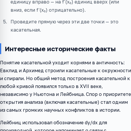
единицу вправо — на f'(x₀) единиц вверх (или
вниз, если f'(x₀) отрицательно).
Проведите прямую через эти две точки — это
касательная.
Интересные исторические факты
Понятие касательной уходит корнями в античность:
Евклид и Архимед строили касательные к окружности
и спирали. Но общий метод построения касательной к
любой кривой появился только в XVII веке,
независимо у Ньютона и Лейбница. Спор о приоритете
открытия анализа (включая касательные) стал одним
из самых громких научных конфликтов в истории.
Лейбниц использовал обозначение dy/dx для
производной, которое напоминает о связи с