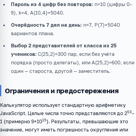
Пароль из 4 цифр без повторов:
n=10 (цифры 0–
9), k=4, A(10,4)=5040.
Очерёдность 7 дел на день:
n=7, P(7)=5040
вариантов плана.
Выбор 2 представителей от класса из 25
учеников:
C(25,2)=300 пар, если без учёта
порядка (просто делегаты), или A(25,2)=600, если
один — староста, другой — заместитель.
Ограничения и предостережения
Калькулятор использует стандартную арифметику
53
JavaScript. Целые числа точно представляются до 2
–
15
1 (примерно 9×10
). Результаты, превышающие это
значение, могут иметь погрешность округления или