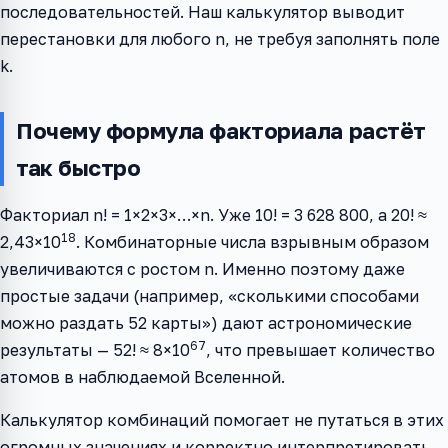
последовательностей. Наш калькулятор выводит
перестановки для любого n, не требуя заполнять поле
k.
Почему формула факториала растёт
так быстро
Факториал n! = 1×2×3×…×n. Уже 10! = 3 628 800, а 20! ≈
18
2,43×10
. Комбинаторные числа взрывным образом
увеличиваются с ростом n. Именно поэтому даже
простые задачи (например, «сколькими способами
можно раздать 52 карты») дают астрономические
67
результаты — 52! ≈ 8×10
, что превышает количество
атомов в наблюдаемой Вселенной.
Калькулятор комбинаций помогает не путаться в этих
огромных значениях и корректно интерпретировать