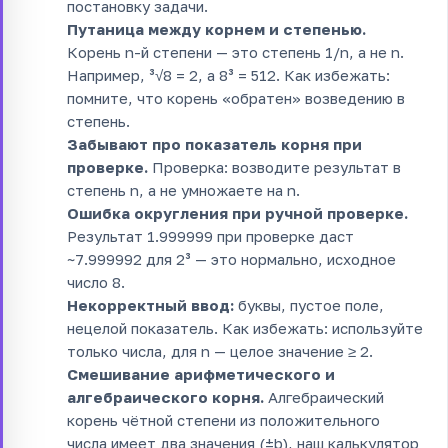
постановку задачи.
Путаница между корнем и степенью.
Корень n-й степени — это степень 1/n, а не n.
Например, ³√8 = 2, а 8³ = 512. Как избежать:
помните, что корень «обратен» возведению в
степень.
Забывают про показатель корня при
проверке.
Проверка: возводите результат в
степень n, а не умножаете на n.
Ошибка округления при ручной проверке.
Результат 1.999999 при проверке даст
~7.999992 для 2³ — это нормально, исходное
число 8.
Некорректный ввод:
буквы, пустое поле,
нецелой показатель. Как избежать: используйте
только числа, для n — целое значение ≥ 2.
Смешивание арифметического и
алгебраического корня.
Алгебраический
корень чётной степени из положительного
числа имеет два значения (±b), наш калькулятор