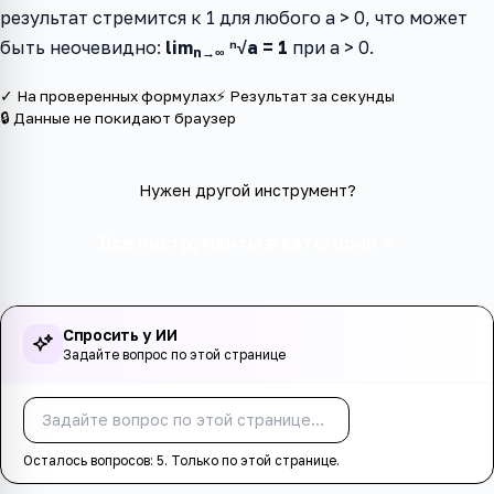
результат стремится к 1 для любого a > 0, что может
быть неочевидно:
lim
ⁿ√a = 1
при a > 0.
n→∞
✓ На проверенных формулах
⚡ Результат за секунды
🔒 Данные не покидают браузер
Нужен другой инструмент?
Все инструменты в категории
Спросить у ИИ
Задайте вопрос по этой странице
Спросить
Осталось вопросов:
5
. Только по этой странице.