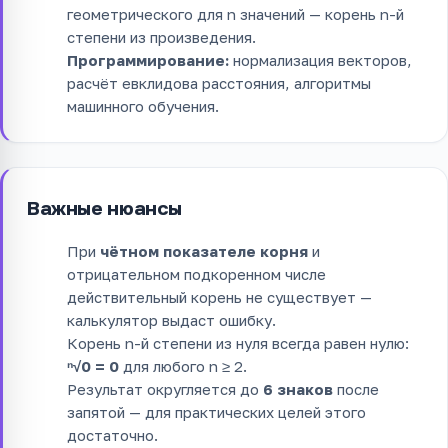
геометрического для n значений — корень n-й
степени из произведения.
Программирование:
нормализация векторов,
расчёт евклидова расстояния, алгоритмы
машинного обучения.
Важные нюансы
При
чётном показателе корня
и
отрицательном подкоренном числе
действительный корень не существует —
калькулятор выдаст ошибку.
Корень n-й степени из нуля всегда равен нулю:
ⁿ√0 = 0
для любого n ≥ 2.
Результат округляется до
6 знаков
после
запятой — для практических целей этого
достаточно.