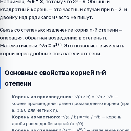
Например,
²√9 = 3
, потому что 3² = 9. Обычный
квадратный корень — это частный случай при n = 2, и
двойку над радикалом часто не пишут.
Связь со степенью: извлечение корня n-й степени —
операция, обратная возведению в степень n.
1/n
Математически:
ⁿ√a = a
. Это позволяет вычислять
корни через дробные показатели степени.
Основные свойства корней n-й
степени
Корень из произведения:
ⁿ√(a × b) = ⁿ√a × ⁿ√b —
корень произведения равен произведению корней (при
a, b ≥ 0 для чётных n).
Корень из частного:
ⁿ√(a / b) = ⁿ√a / ⁿ√b — корень
дроби равен дроби корней (b ≠ 0).
m/n
Корень из степени:
ⁿ√(aᵐ) = a
— извлечение корня