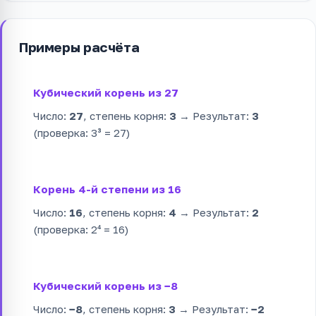
Примеры расчёта
Кубический корень из 27
Число:
27
, степень корня:
3
→ Результат:
3
(проверка: 3³ = 27)
Корень 4-й степени из 16
Число:
16
, степень корня:
4
→ Результат:
2
(проверка: 2⁴ = 16)
Кубический корень из −8
Число:
−8
, степень корня:
3
→ Результат:
−2