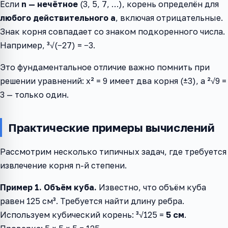
Если
n — нечётное
(3, 5, 7, …), корень определён для
любого действительного a
, включая отрицательные.
Знак корня совпадает со знаком подкоренного числа.
Например, ³√(−27) = −3.
Это фундаментальное отличие важно помнить при
решении уравнений: x² = 9 имеет два корня (±3), а ²√9 =
3 — только один.
Практические примеры вычислений
Рассмотрим несколько типичных задач, где требуется
извлечение корня n-й степени.
Пример 1. Объём куба.
Известно, что объём куба
равен 125 см³. Требуется найти длину ребра.
Используем кубический корень: ³√125 =
5 см
.