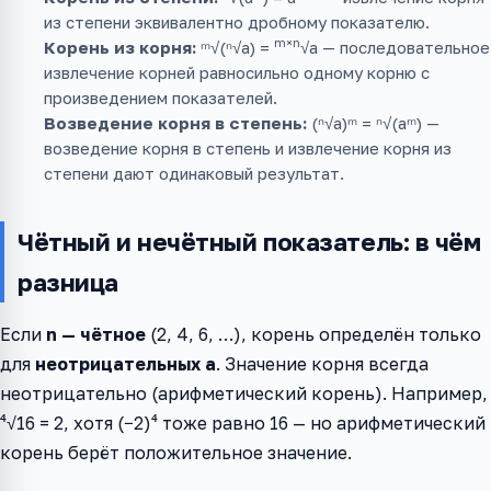
из степени эквивалентно дробному показателю.
m×n
Корень из корня:
ᵐ√(ⁿ√a) =
√a — последовательное
извлечение корней равносильно одному корню с
произведением показателей.
Возведение корня в степень:
(ⁿ√a)ᵐ = ⁿ√(aᵐ) —
возведение корня в степень и извлечение корня из
степени дают одинаковый результат.
Чётный и нечётный показатель: в чём
разница
Если
n — чётное
(2, 4, 6, …), корень определён только
для
неотрицательных a
. Значение корня всегда
неотрицательно (арифметический корень). Например,
⁴√16 = 2, хотя (−2)⁴ тоже равно 16 — но арифметический
корень берёт положительное значение.