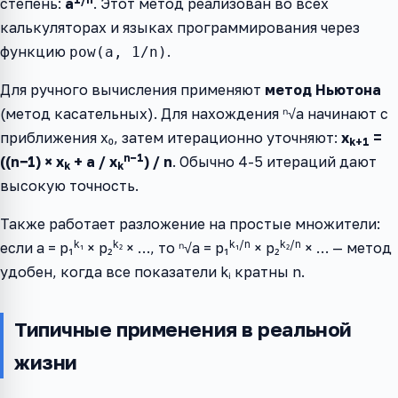
степень:
a
. Этот метод реализован во всех
калькуляторах и языках программирования через
функцию
.
pow(a, 1/n)
Для ручного вычисления применяют
метод Ньютона
(метод касательных). Для нахождения ⁿ√a начинают с
приближения x₀, затем итерационно уточняют:
x
=
k+1
n−1
((n−1) × x
+ a / x
) / n
. Обычно 4-5 итераций дают
k
k
высокую точность.
Также работает разложение на простые множители:
k₁
k₂
k₁/n
k₂/n
если a = p₁
× p₂
× …, то ⁿ√a = p₁
× p₂
× … — метод
удобен, когда все показатели kᵢ кратны n.
Типичные применения в реальной
жизни