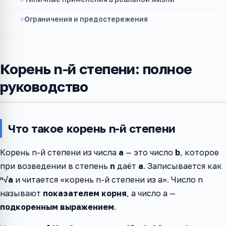
Ограничения и предостережения
Корень n-й степени: полное
руководство
Что такое корень n-й степени
Корень n-й степени из числа
a
— это число
b
, которое
при возведении в степень
n
даёт
a
. Записывается как
ⁿ√a
и читается «корень n-й степени из a». Число n
называют
показателем корня
, а число a —
подкоренным выражением
.