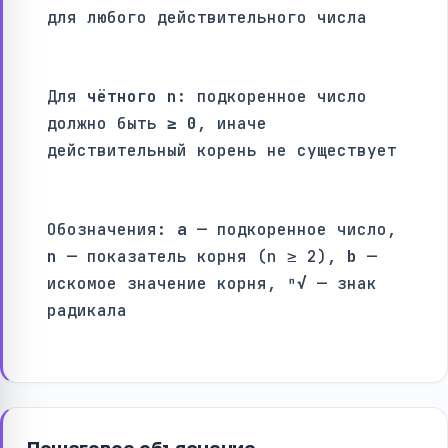
для любого действительного числа
Для
чётного n
: подкоренное число
должно быть
≥ 0
, иначе
действительный корень не существует
Обозначения:
a
— подкоренное число,
n
— показатель корня (n ≥ 2),
b
—
искомое значение корня,
ⁿ√
— знак
радикала
Пошаговое объяснение