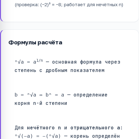
(проверка: (−2)³ = −8; работает для нечётных n)
Формулы расчёта
1/n
— основная формула через
ⁿ√a = a
степень с дробным показателем
— определение
b = ⁿ√a ⇔ bⁿ = a
корня n-й степени
Для
нечётного n
и
отрицательного a
:
— корень определён
ⁿ√(−a) = −(ⁿ√a)