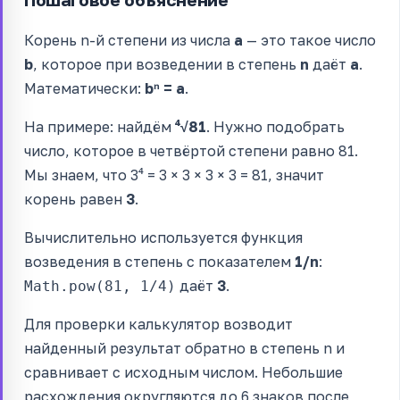
Корень n-й степени из числа
a
— это такое число
b
, которое при возведении в степень
n
даёт
a
.
Математически:
bⁿ = a
.
На примере: найдём
⁴√81
. Нужно подобрать
число, которое в четвёртой степени равно 81.
Мы знаем, что 3⁴ = 3 × 3 × 3 × 3 = 81, значит
корень равен
3
.
Вычислительно используется функция
возведения в степень с показателем
1/n
:
даёт
3
.
Math.pow(81, 1/4)
Для проверки калькулятор возводит
найденный результат обратно в степень n и
сравнивает с исходным числом. Небольшие
расхождения округляются до 6 знаков после