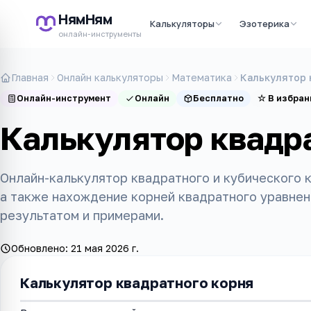
НямНям
Калькуляторы
Эзотерика
онлайн-инструменты
Главная
Онлайн калькуляторы
Математика
Калькулятор 
Онлайн-инструмент
Онлайн
Бесплатно
☆
В избран
Калькулятор квадр
Онлайн-калькулятор квадратного и кубического к
а также нахождение корней квадратного уравнен
результатом и примерами.
Обновлено:
21 мая 2026 г.
Калькулятор квадратного корня