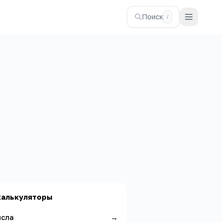
Поиск
/
калькуляторы
исла
→