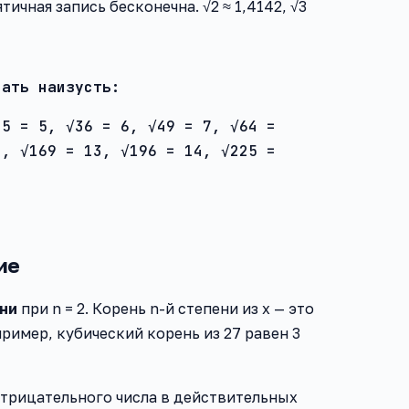
ичная запись бесконечна. √2 ≈ 1,4142, √3
нать наизусть:
25 = 5, √36 = 6, √49 = 7, √64 =
2, √169 = 13, √196 = 14, √225 =
ие
ени
при n = 2. Корень n-й степени из x — это
пример, кубический корень из 27 равен 3
 отрицательного числа в действительных