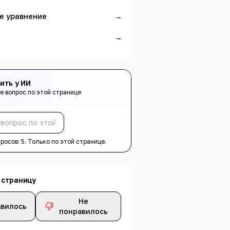
е уравнение
→
л
→
ить у ИИ
е вопрос по этой странице
Спросить
просов:
5
. Только по этой странице.
 страницу
Не
вилось
понравилось