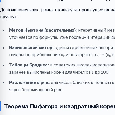
До появления электронных калькуляторов существова
вручную:
Метод Ньютона (касательных):
итеративный мет
уточняется по формуле. Уже после 3–4 итераций д
Вавилонский метод:
один из древнейших алгоритм
начальное приближение x₀ и повторяют: xₙ₊₁ = (xₙ + S
Таблицы Брадиса:
в советских школах использов
заранее вычислены корни для чисел от 1 до 100.
Разложение в ряд:
для чисел, близких к полным 
через биномиальный ряд.
Теорема Пифагора и квадратный коре