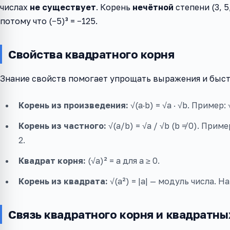
числах
не существует
. Корень
нечётной
степени (3, 5
потому что (−5)³ = −125.
Свойства квадратного корня
Знание свойств помогает упрощать выражения и быстр
Корень из произведения:
√(a·b) = √a · √b. Пример: √(
Корень из частного:
√(a/b) = √a / √b (b ≠ 0). Пример
2.
Квадрат корня:
(√a)² = a для a ≥ 0.
Корень из квадрата:
√(a²) = |a| — модуль числа. На
Связь квадратного корня и квадратны