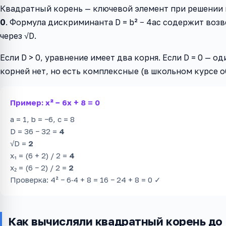
Квадратный корень — ключевой элемент при решении
0
. Формула дискриминанта D = b² − 4ac содержит воз
через √D.
Если D > 0, уравнение имеет два корня. Если D = 0 — о
корней нет, но есть комплексные (в школьном курсе о
Пример: x² − 6x + 8 = 0
a = 1, b = −6, c = 8
D = 36 − 32 =
4
√D =
2
x₁ = (6 + 2) / 2 =
4
x₂ = (6 − 2) / 2 =
2
Проверка: 4² − 6·4 + 8 = 16 − 24 + 8 = 0 ✓
Как вычисляли квадратный корень до