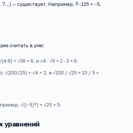
, 7…) — существует. Например, ∛−125 = −5,
ее считать в уме:
4·9) = √36 = 6, и √4 · √9 = 2 · 3 = 6.
: √(100/25) = √4 = 2, и √100 / √25 = 10 / 5 =
пример, √((−5)²) = √25 = 5.
х уравнений