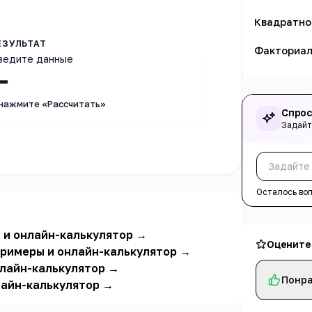
Квадратно
Факториа
ведите данные
—
 нажмите «Рассчитать»
Спрос
Задайт
Осталось во
 и онлайн-калькулятор
→
Оцените
примеры и онлайн-калькулятор
→
нлайн-калькулятор
→
Понра
лайн-калькулятор
→