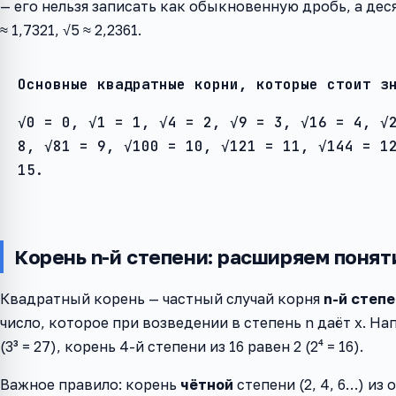
— его нельзя записать как обыкновенную дробь, а десят
≈ 1,7321, √5 ≈ 2,2361.
Основные квадратные корни, которые стоит з
√0 = 0, √1 = 1, √4 = 2, √9 = 3, √16 = 4, √
8, √81 = 9, √100 = 10, √121 = 11, √144 = 1
15.
Корень n-й степени: расширяем понят
Квадратный корень — частный случай корня
n-й степ
число, которое при возведении в степень n даёт x. На
(3³ = 27), корень 4-й степени из 16 равен 2 (2⁴ = 16).
Важное правило: корень
чётной
степени (2, 4, 6…) из