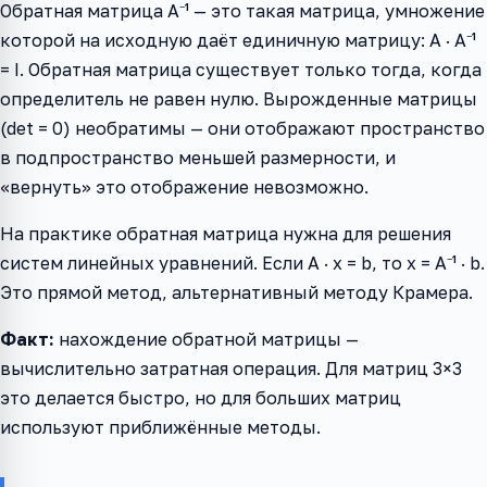
Обратная матрица A⁻¹ — это такая матрица, умножение
которой на исходную даёт единичную матрицу: A · A⁻¹
= I. Обратная матрица существует только тогда, когда
определитель не равен нулю. Вырожденные матрицы
(det = 0) необратимы — они отображают пространство
в подпространство меньшей размерности, и
«вернуть» это отображение невозможно.
На практике обратная матрица нужна для решения
систем линейных уравнений. Если A · x = b, то x = A⁻¹ · b.
Это прямой метод, альтернативный методу Крамера.
Факт:
нахождение обратной матрицы —
вычислительно затратная операция. Для матриц 3×3
это делается быстро, но для больших матриц
используют приближённые методы.