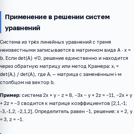
Применение в решении систем
уравнений
Система из трёх линейных уравнений с тремя
неизвестными записывается в матричном виде A · x =
b. Если det(A) ≠ 0, решение единственно и находится
через обратную матрицу или метод Крамера: xᵢ =
det(Aᵢ) / det(A), где Aᵢ — матрица с заменённым i-м
столбцом на вектор b.
Пример:
система 2x + y − z = 8, −3x − y + 2z = −11, −2x + y
+ 2z = −3 сводится к матрице коэффициентов [2,1,-1;
-3,-1,2; -2,1,2]. Определитель равен −1, решение: x = 2, y
= 3, z = −1.