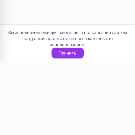
Мы используем куки для наилучшего пользования сайтом.
Продолжая просмотр, вы соглашаетесь с их
использованием.
Принять
Отказ от ответственности
Политика конфиденциальности
Пользовательское соглашение
О проекте
Cookie
Контакты
©
2026
НямНям. Все права защищены.