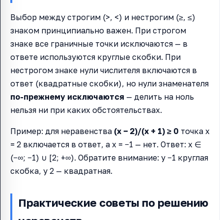
Выбор между строгим (>, <) и нестрогим (≥, ≤)
знаком принципиально важен. При строгом
знаке все граничные точки исключаются — в
ответе используются круглые скобки. При
нестрогом знаке нули числителя включаются в
ответ (квадратные скобки), но нули знаменателя
по-прежнему исключаются
— делить на ноль
нельзя ни при каких обстоятельствах.
Пример: для неравенства
(x − 2)/(x + 1) ≥ 0
точка x
= 2 включается в ответ, а x = −1 — нет. Ответ: x ∈
(−∞; −1) ∪ [2; +∞). Обратите внимание: у −1 круглая
скобка, у 2 — квадратная.
Практические советы по решению