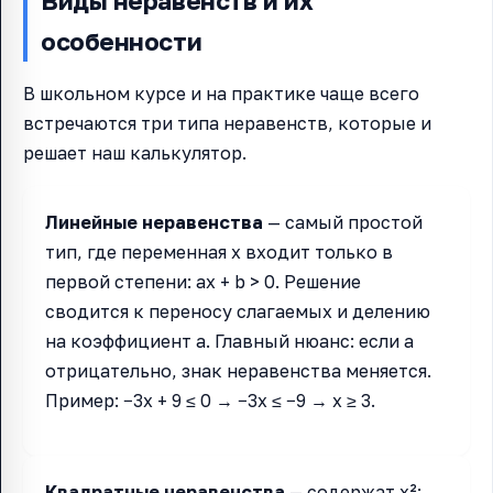
Виды неравенств и их
особенности
В школьном курсе и на практике чаще всего
встречаются три типа неравенств, которые и
решает наш калькулятор.
Линейные неравенства
— самый простой
тип, где переменная x входит только в
первой степени: ax + b > 0. Решение
сводится к переносу слагаемых и делению
на коэффициент a. Главный нюанс: если a
отрицательно, знак неравенства меняется.
Пример: −3x + 9 ≤ 0 → −3x ≤ −9 → x ≥ 3.
Квадратные неравенства
— содержат x²: