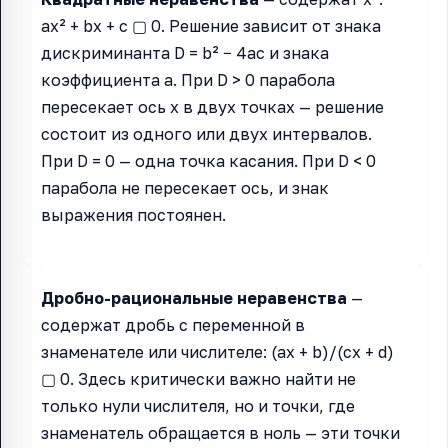
ax² + bx + c ▢ 0. Решение зависит от знака
дискриминанта D = b² − 4ac и знака
коэффициента a. При D > 0 парабола
пересекает ось x в двух точках — решение
состоит из одного или двух интервалов.
При D = 0 — одна точка касания. При D < 0
парабола не пересекает ось, и знак
выражения постоянен.
Дробно-рациональные неравенства
—
содержат дробь с переменной в
знаменателе или числителе: (ax + b)/(cx + d)
▢ 0. Здесь критически важно найти не
только нули числителя, но и точки, где
знаменатель обращается в ноль — эти точки