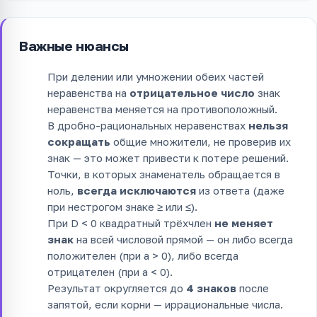
Важные нюансы
При делении или умножении обеих частей
неравенства на
отрицательное число
знак
неравенства меняется на противоположный.
В дробно-рациональных неравенствах
нельзя
сокращать
общие множители, не проверив их
знак — это может привести к потере решений.
Точки, в которых знаменатель обращается в
ноль,
всегда исключаются
из ответа (даже
при нестрогом знаке ≥ или ≤).
При D < 0 квадратный трёхчлен
не меняет
знак
на всей числовой прямой — он либо всегда
положителен (при a > 0), либо всегда
отрицателен (при a < 0).
Результат округляется до
4 знаков
после
запятой, если корни — иррациональные числа.