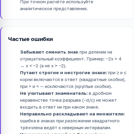
При точном расчёте используйте
аналитическое представление.
Частые ошибки
Забывают сменить знак
при делении на
отрицательный коэффициент. Пример: −2x > 4
→ x < −2 (а не x > −2).
Путают строгие и нестрогие знаки:
при ≥ и ≤
корни включаются в ответ (квадратные скобки),
при > и < — исключаются (круглые скобки).
Не учитывают знаменатель:
в дробном
неравенстве точка разрыва (−d/c) не может
входить в ответ ни при каком знаке.
Неправильно раскладывают на множители:
ошибка в знаках при разложении квадратного
трёхчлена ведёт к неверным интервалам.