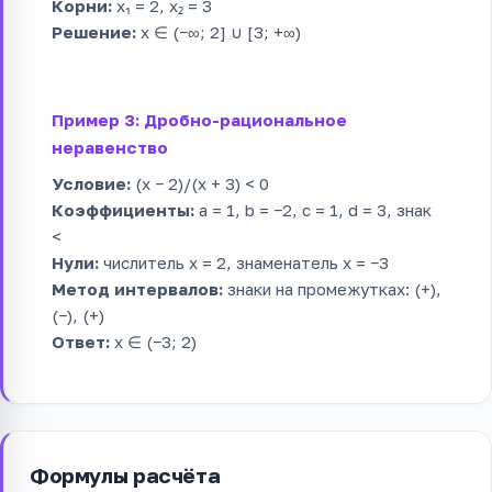
Корни:
x₁ = 2, x₂ = 3
Решение:
x ∈ (−∞; 2] ∪ [3; +∞)
Пример 3: Дробно-рациональное
неравенство
Условие:
(x − 2)/(x + 3) < 0
Коэффициенты:
a = 1, b = −2, c = 1, d = 3, знак
<
Нули:
числитель x = 2, знаменатель x = −3
Метод интервалов:
знаки на промежутках: (+),
(−), (+)
Ответ:
x ∈ (−3; 2)
Формулы расчёта