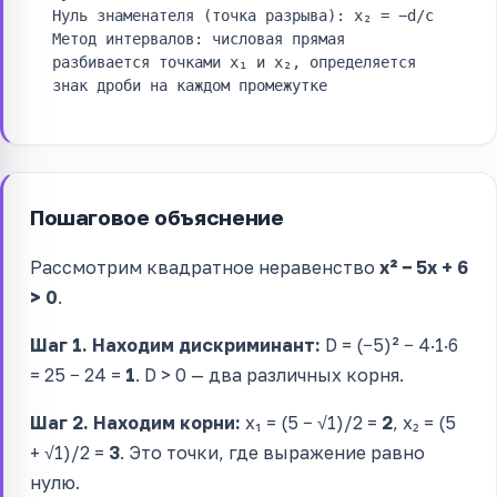
Нуль знаменателя (точка разрыва): x₂ = −d/c
Метод интервалов: числовая прямая
разбивается точками x₁ и x₂, определяется
знак дроби на каждом промежутке
Пошаговое объяснение
Рассмотрим квадратное неравенство
x² − 5x + 6
> 0
.
Шаг 1. Находим дискриминант:
D = (−5)² − 4·1·6
= 25 − 24 =
1
. D > 0 — два различных корня.
Шаг 2. Находим корни:
x₁ = (5 − √1)/2 =
2
, x₂ = (5
+ √1)/2 =
3
. Это точки, где выражение равно
нулю.