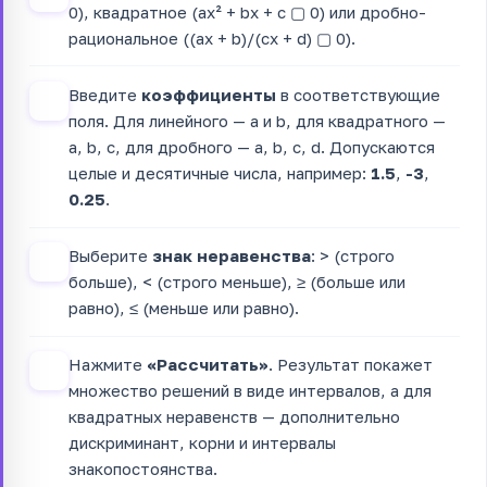
0), квадратное (ax² + bx + c ▢ 0) или дробно-
рациональное ((ax + b)/(cx + d) ▢ 0).
Введите
коэффициенты
в соответствующие
2
поля. Для линейного — a и b, для квадратного —
a, b, c, для дробного — a, b, c, d. Допускаются
целые и десятичные числа, например:
1.5
,
-3
,
0.25
.
Выберите
знак неравенства
: > (строго
3
больше), < (строго меньше), ≥ (больше или
равно), ≤ (меньше или равно).
Нажмите
«Рассчитать»
. Результат покажет
4
множество решений в виде интервалов, а для
квадратных неравенств — дополнительно
дискриминант, корни и интервалы
знакопостоянства.