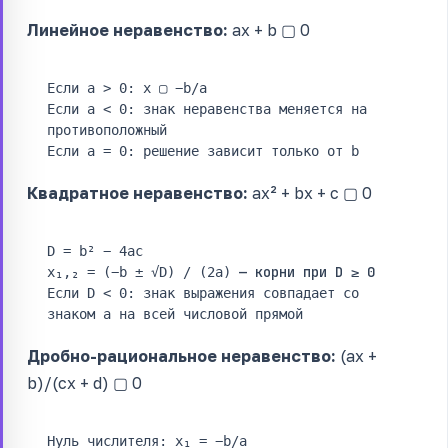
Линейное неравенство:
ax + b ▢ 0
Если a > 0: x ▢ −b/a
Если a < 0: знак неравенства меняется на
противоположный
Если a = 0: решение зависит только от b
Квадратное неравенство:
ax² + bx + c ▢ 0
D = b² − 4ac
— корни при D ≥ 0
x₁,₂ = (−b ± √D) / (2a)
Если D < 0: знак выражения совпадает со
знаком a на всей числовой прямой
Дробно-рациональное неравенство:
(ax +
b)/(cx + d) ▢ 0
Нуль числителя: x₁ = −b/a