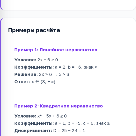
Примеры расчёта
Пример 1: Линейное неравенство
Условие:
2x − 6 > 0
Коэффициенты:
a = 2, b = −6, знак >
Решение:
2x > 6 → x > 3
Ответ:
x ∈ (3; +∞)
Пример 2: Квадратное неравенство
Условие:
x² − 5x + 6 ≥ 0
Коэффициенты:
a = 1, b = −5, c = 6, знак ≥
Дискриминант:
D = 25 − 24 = 1