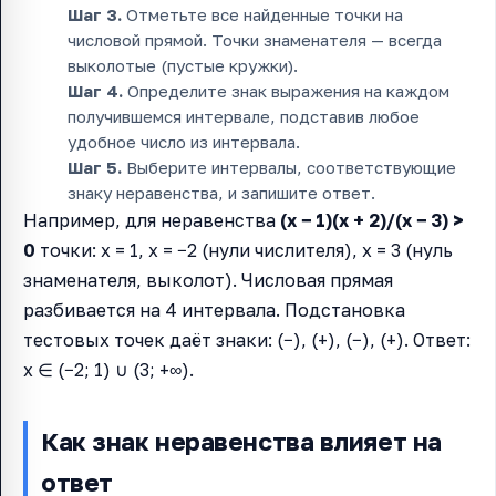
Шаг 3.
Отметьте все найденные точки на
числовой прямой. Точки знаменателя — всегда
выколотые (пустые кружки).
Шаг 4.
Определите знак выражения на каждом
получившемся интервале, подставив любое
удобное число из интервала.
Шаг 5.
Выберите интервалы, соответствующие
знаку неравенства, и запишите ответ.
Например, для неравенства
(x − 1)(x + 2)/(x − 3) >
0
точки: x = 1, x = −2 (нули числителя), x = 3 (нуль
знаменателя, выколот). Числовая прямая
разбивается на 4 интервала. Подстановка
тестовых точек даёт знаки: (−), (+), (−), (+). Ответ:
x ∈ (−2; 1) ∪ (3; +∞).
Как знак неравенства влияет на
ответ