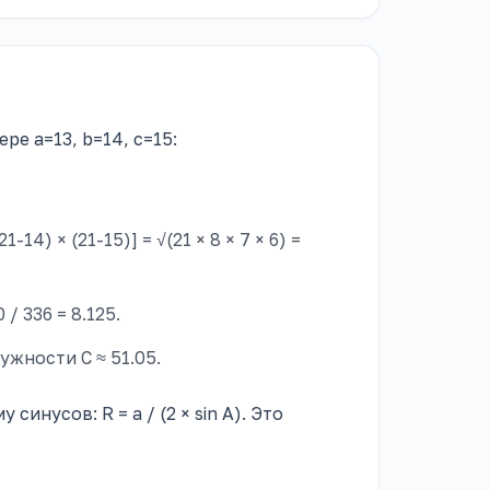
е a=13, b=14, c=15:
21-14) × (21-15)] = √(21 × 8 × 7 × 6) =
0 / 336 = 8.125.
ужности C ≈ 51.05.
инусов: R = a / (2 × sin A). Это