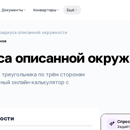
Документы
Конвертеры
Ещё
радиуса описанной окружности
ное
са описанной окруж
 треугольника по трём сторонам
тный онлайн-калькулятор с
ности
Спрос
Задайт