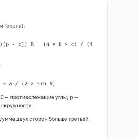
 Герона):
)(p - c)]
R = (a × b × c) / (4
:
 = a / (2 × sin A)
, C — противолежащие углы; p —
 окружности.
сумма двух сторон больше третьей,