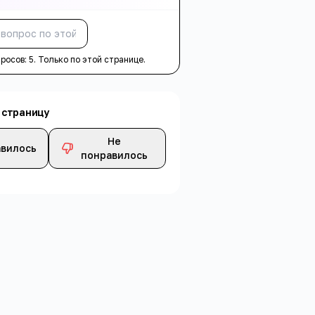
Спросить
просов:
5
. Только по этой странице.
 страницу
Не
вилось
понравилось