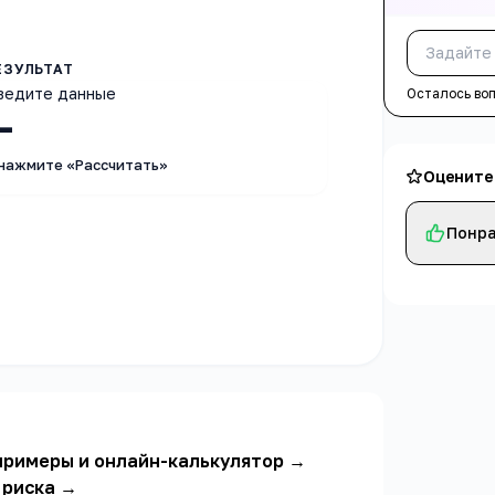
ведите данные
Осталось во
—
 нажмите «Рассчитать»
Оцените
Понра
примеры и онлайн-калькулятор
→
 риска
→