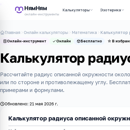
НямНям
Калькуляторы
Эзотерика
онлайн-инструменты
Главная
Онлайн калькуляторы
Математика
Калькулятор 
Онлайн-инструмент
Онлайн
Бесплатно
☆
В избран
Калькулятор радиу
Рассчитайте радиус описанной окружности около
или по стороне и противолежащему углу. Беспла
примерами и формулами.
Обновлено:
21 мая 2026 г.
Калькулятор радиуса описанной окруж