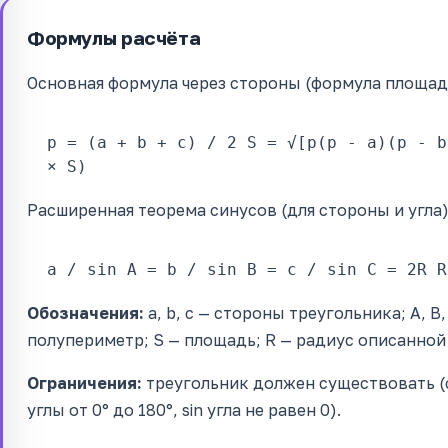
Формулы расчёта
Основная формула через стороны (формула площади
p = (a + b + c) / 2
S = √[p(p - a)(p - b
× S)
Расширенная теорема синусов (для стороны и угла)
a / sin A = b / sin B = c / sin C = 2R
R
Обозначения:
a, b, c — стороны треугольника; A, B
полупериметр; S — площадь; R — радиус описанной
Ограничения:
треугольник должен существовать (
углы от 0° до 180°, sin угла не равен 0).