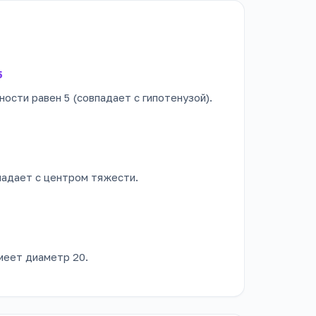
5
ости равен 5 (совпадает с гипотенузой).
падает с центром тяжести.
меет диаметр 20.