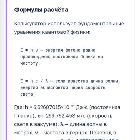
Формулы расчёта
Калькулятор использует фундаментальные
уравнения квантовой физики:
— энергия фотона равна
E = h·ν
произведению постоянной Планка на
частоту.
— если известна длина волны,
E = h·c / λ
энергия вычисляется через скорость
света.
Где:
h
= 6.62607015×10⁻³⁴ Дж·с (постоянная
Планка),
c
= 299 792 458 м/с (скорость
света в вакууме),
λ
— длина волны в
метрах,
ν
— частота в герцах. Перевод в