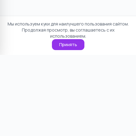
Мы используем куки для наилучшего пользования сайтом.
Продолжая просмотр, вы соглашаетесь с их
использованием.
Принять
Отказ от ответственности
Политика конфиденциальности
Пользовательское соглашение
О проекте
Cookie
Контакты
©
2026
НямНям. Все права защищены.