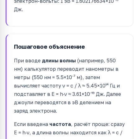
электрон-вольты: 1 эВ = 1.602176634×10⁻¹⁹
Дж.
Пошаговое объяснение
При вводе
длины волны
(например, 550
нм) калькулятор переводит нанометры в
метры (550 нм = 5.5×10⁻⁷ м), затем
вычисляет частоту ν = c / λ ≈ 5.45×10¹⁴ Гц и
подставляет в E = h·ν ≈ 3.61×10⁻¹⁹ Дж. Далее
джоули переводятся в эВ делением на
заряд электрона.
Если введена
частота
, расчёт проще: сразу
E = h·ν, а длина волны находится как λ = c /