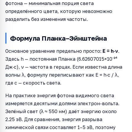
фотона — минимальная порция света
определённого цвета, которую невозможно
разделить без изменения частоты.
Формула Планка–Эйнштейна
Основное уравнение предельно просто:
E = h·ν
.
Здесь h — постоянная Планка (6.62607015×10⁻³⁴
Дж·с), ν — частота в герцах. Если известна длина
волны λ, формулу переписывают как E = h·c / λ,
где c — скорость света.
На практике энергия фотона видимого света
измеряется десятыми долями электрон-вольта.
Зелёный свет (λ ≈ 550 нм) даёт энергию около
2.25 эВ. Для сравнения, энергия разрыва
химической связи составляет 1–5 эВ, поэтому