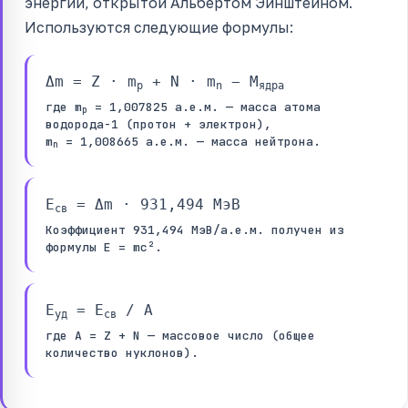
энергии, открытой Альбертом Эйнштейном.
Используются следующие формулы:
Δm = Z · m
+ N · m
− M
p
n
ядра
где m
= 1,007825 а.е.м. — масса атома
p
водорода-1 (протон + электрон),
m
= 1,008665 а.е.м. — масса нейтрона.
n
E
= Δm · 931,494 МэВ
св
Коэффициент 931,494 МэВ/а.е.м. получен из
формулы E = mc².
E
= E
/ A
уд
св
где A = Z + N — массовое число (общее
количество нуклонов).