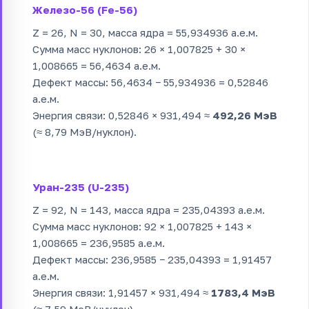
Железо-56 (Fe-56)
Z = 26, N = 30, масса ядра = 55,934936 а.е.м.
Сумма масс нуклонов: 26 × 1,007825 + 30 ×
1,008665 = 56,4634 а.е.м.
Дефект массы: 56,4634 − 55,934936 = 0,52846
а.е.м.
Энергия связи: 0,52846 × 931,494 ≈
492,26 МэВ
(≈ 8,79 МэВ/нуклон).
Уран-235 (U-235)
Z = 92, N = 143, масса ядра = 235,04393 а.е.м.
Сумма масс нуклонов: 92 × 1,007825 + 143 ×
1,008665 = 236,9585 а.е.м.
Дефект массы: 236,9585 − 235,04393 = 1,91457
а.е.м.
Энергия связи: 1,91457 × 931,494 ≈
1783,4 МэВ
(≈ 7,59 МэВ/нуклон).