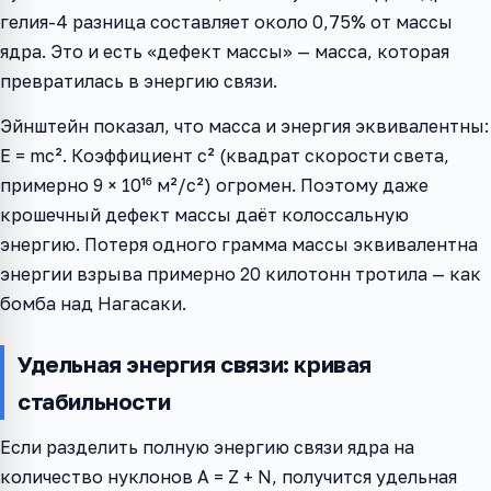
гелия-4 разница составляет около 0,75% от массы
ядра. Это и есть «дефект массы» — масса, которая
превратилась в энергию связи.
Эйнштейн показал, что масса и энергия эквивалентны:
E = mc². Коэффициент c² (квадрат скорости света,
примерно 9 × 10¹⁶ м²/с²) огромен. Поэтому даже
крошечный дефект массы даёт колоссальную
энергию. Потеря одного грамма массы эквивалентна
энергии взрыва примерно 20 килотонн тротила — как
бомба над Нагасаки.
Удельная энергия связи: кривая
стабильности
Если разделить полную энергию связи ядра на
количество нуклонов A = Z + N, получится удельная