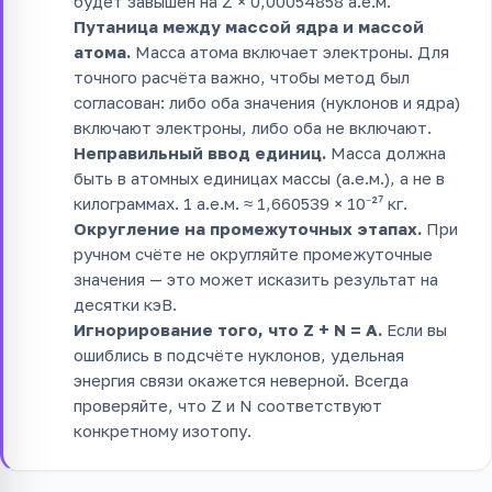
будет завышен на Z × 0,00054858 а.е.м.
Путаница между массой ядра и массой
атома.
Масса атома включает электроны. Для
точного расчёта важно, чтобы метод был
согласован: либо оба значения (нуклонов и ядра)
включают электроны, либо оба не включают.
Неправильный ввод единиц.
Масса должна
быть в атомных единицах массы (а.е.м.), а не в
килограммах. 1 а.е.м. ≈ 1,660539 × 10⁻²⁷ кг.
Округление на промежуточных этапах.
При
ручном счёте не округляйте промежуточные
значения — это может исказить результат на
десятки кэВ.
Игнорирование того, что Z + N = A.
Если вы
ошиблись в подсчёте нуклонов, удельная
энергия связи окажется неверной. Всегда
проверяйте, что Z и N соответствуют
конкретному изотопу.