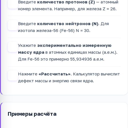
Введите
количество протонов (Z)
— атомный
1
номер элемента. Например, для железа Z = 26.
Введите
количество нейтронов (N)
. Для
2
изотопа железа-56 (Fe-56) N = 30.
Укажите
экспериментально измеренную
3
массу ядра
в атомных единицах массы (а.е.м.).
Для Fe-56 это примерно 55,934936 а.е.м.
Нажмите
«Рассчитать»
. Калькулятор вычислит
4
дефект массы и энергию связи ядра.
Примеры расчёта