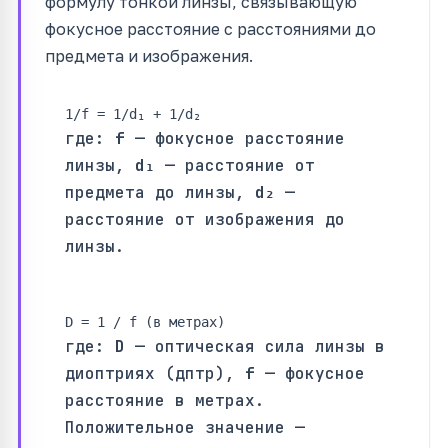
формулу тонкой линзы, связывающую
фокусное расстояние с расстояниями до
предмета и изображения.
1/f = 1/d₁ + 1/d₂
где:
f
— фокусное расстояние
линзы,
d₁
— расстояние от
предмета до линзы,
d₂
—
расстояние от изображения до
линзы.
D = 1 / f (в метрах)
где:
D
— оптическая сила линзы в
диоптриях (дптр),
f
— фокусное
расстояние в метрах.
Положительное значение —