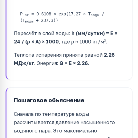
P
= 0.6108 × exp(17.27 × T
/
нас
воды
(T
+ 237.3))
воды
Пересчёт в слой воды:
h (мм/сутки) = E ×
24 / (ρ × A) × 1000
, где ρ ≈ 1000 кг/м³.
Теплота испарения принята равной
2.26
МДж/кг
. Энергия:
Q = E × 2.26
.
Пошаговое объяснение
Сначала по температуре воды
рассчитывается давление насыщенного
водяного пара. Это максимально