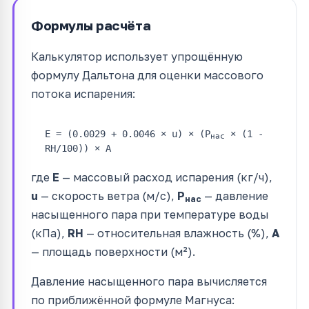
Формулы расчёта
Калькулятор использует упрощённую
формулу Дальтона для оценки массового
потока испарения:
E = (0.0029 + 0.0046 × u) × (P
× (1 -
нас
RH/100)) × A
где
E
— массовый расход испарения (кг/ч),
u
— скорость ветра (м/с),
P
— давление
нас
насыщенного пара при температуре воды
(кПа),
RH
— относительная влажность (%),
A
— площадь поверхности (м²).
Давление насыщенного пара вычисляется
по приближённой формуле Магнуса: