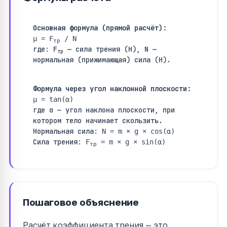
Основная формула (прямой расчёт):
μ = F
/ N
тр
где: F
— сила трения (Н), N —
тр
нормальная (прижимающая) сила (Н).
Формула через угол наклонной плоскости:
μ = tan(α)
где α — угол наклона плоскости, при
котором тело начинает скользить.
Нормальная сила:
N = m × g × cos(α)
Сила трения:
F
= m × g × sin(α)
тр
Пошаговое объяснение
Расчёт коэффициента трения — это