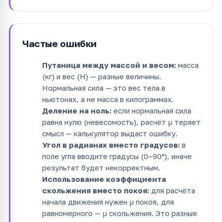
Частые ошибки
Путаница между массой и весом:
масса
(кг) и вес (Н) — разные величины.
Нормальная сила — это вес тела в
ньютонах, а не масса в килограммах.
Деление на ноль:
если нормальная сила
равна нулю (невесомость), расчёт μ теряет
смысл — калькулятор выдаст ошибку.
Угол в радианах вместо градусов:
в
поле угла вводите градусы (0–90°), иначе
результат будет некорректным.
Использование коэффициента
скольжения вместо покоя:
для расчёта
начала движения нужен μ покоя, для
равномерного — μ скольжения. Это разные