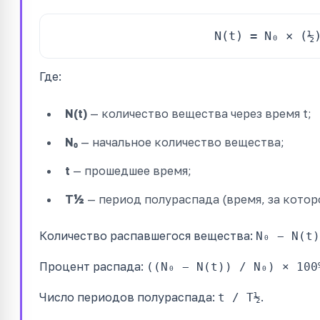
N(t) = N₀ × (½
Где:
N(t)
— количество вещества через время t;
N₀
— начальное количество вещества;
t
— прошедшее время;
T½
— период полураспада (время, за котор
Количество распавшегося вещества:
N₀ − N(t)
Процент распада:
((N₀ − N(t)) / N₀) × 100
Число периодов полураспада:
.
t / T½