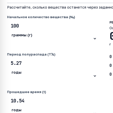
Рассчитайте, сколько вещества останется через заданно
Начальное количество вещества (N₀)
О
г
Период полураспада (T½)
0
0
0
Прошедшее время (t)