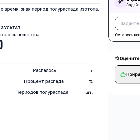
Задайт
е время, зная период полураспада изотопа.
сталось вещества
Осталось во
0
Оцените
Распалось
г
Понра
Процент распада
%
Периодов полураспада
шт.