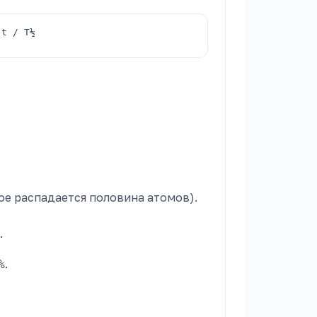
t / T½
)
ое распадается половина атомов).
.
.
%