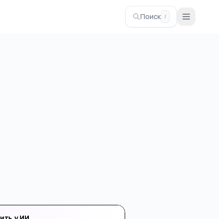
Поиск
/
ить у ИИ