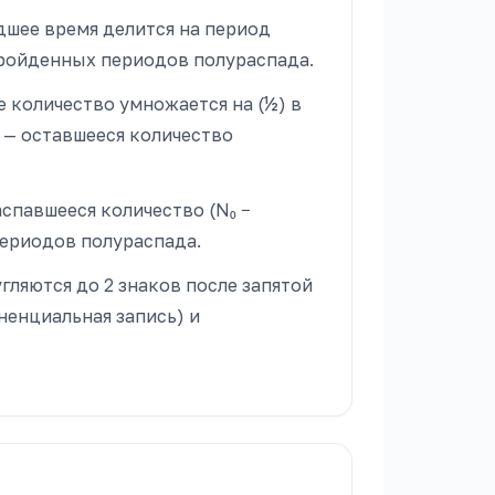
шее время делится на период
 пройденных периодов полураспада.
 количество умножается на (½) в
т — оставшееся количество
спавшееся количество (N₀ −
периодов полураспада.
гляются до 2 знаков после запятой
ненциальная запись) и