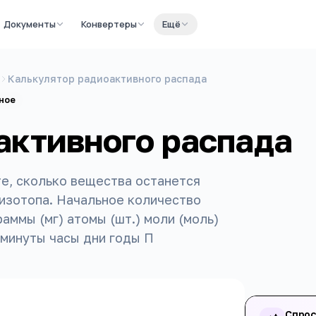
Документы
Конвертеры
Ещё
Калькулятор радиоактивного распада
ное
активного распада
е, сколько вещества останется
 изотопа. Начальное количество
раммы (мг) атомы (шт.) моли (моль)
минуты часы дни годы П
Спрос