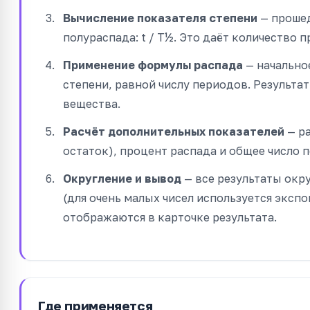
Вычисление показателя степени
— прошед
полураспада: t / T½. Это даёт количество
Применение формулы распада
— начальное
степени, равной числу периодов. Результа
вещества.
Расчёт дополнительных показателей
— ра
остаток), процент распада и общее число 
Округление и вывод
— все результаты окру
(для очень малых чисел используется экспо
отображаются в карточке результата.
Где применяется