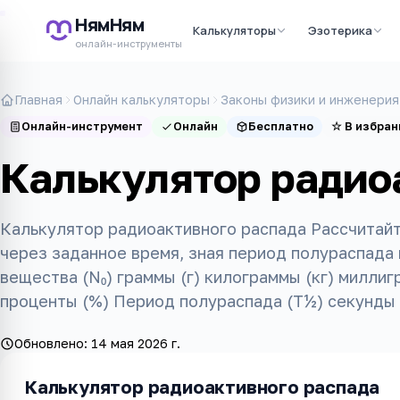
НямНям
Калькуляторы
Эзотерика
онлайн-инструменты
Главная
Онлайн калькуляторы
Законы физики и инженерия
Онлайн-инструмент
Онлайн
Бесплатно
☆
В избран
Калькулятор радио
Калькулятор радиоактивного распада Рассчитайт
через заданное время, зная период полураспада
вещества (N₀) граммы (г) килограммы (кг) миллиг
проценты (%) Период полураспада (T½) секунды 
Обновлено:
14 мая 2026 г.
Калькулятор радиоактивного распада