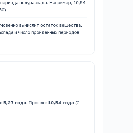
периода полураспада. Например, 10,54
60).
гновенно вычислит остаток вещества,
аспада и число пройденных периодов
а:
5,27 года
. Прошло:
10,54 года
(2