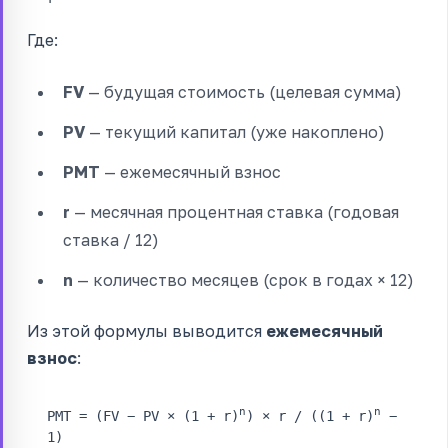
Где:
FV
— будущая стоимость (целевая сумма)
PV
— текущий капитал (уже накоплено)
PMT
— ежемесячный взнос
r
— месячная процентная ставка (годовая
ставка / 12)
n
— количество месяцев (срок в годах × 12)
Из этой формулы выводится
ежемесячный
взнос
:
n
n
PMT = (FV − PV × (1 + r)
) × r / ((1 + r)
−
1)