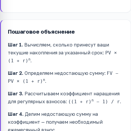
Пошаговое объяснение
Шаг 1.
Вычисляем, сколько принесут ваши
текущие накопления за указанный срок:
PV ×
n
.
(1 + r)
Шаг 2.
Определяем недостающую сумму:
FV −
n
.
PV × (1 + r)
Шаг 3.
Рассчитываем коэффициент наращения
n
для регулярных взносов:
.
((1 + r)
− 1) / r
Шаг 4.
Делим недостающую сумму на
коэффициент — получаем необходимый
ежемесячный взнос.