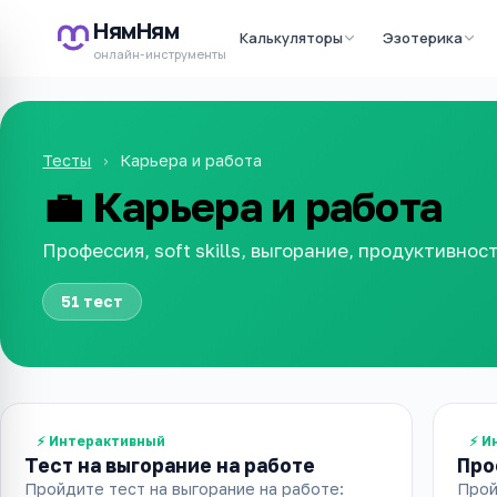
НямНям
Калькуляторы
Эзотерика
онлайн-инструменты
Тесты
›
Карьера и работа
💼
Карьера и работа
Профессия, soft skills, выгорание, продуктивнос
51 тест
⚡ Интерактивный
⚡ И
Тест на выгорание на работе
Про
Пройдите тест на выгорание на работе:
Прой