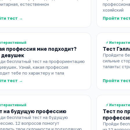
нитарная, естественнон
профессиона
хозяйский
ти тест →
Пройти тес
нтерактивный
⚡ Интеракт
ая профессия мне подходит?
Тест Гэлл
 девушек
Пройдите бес
сильные стор
ди бесплатный тест на профориентацию
таланты: стр
девушек. Узнай, какая профессия
одит тебе по характеру и тала
ти тест →
Пройти тес
нтерактивный
⚡ Интеракт
т на будущую профессию
Тест по п
професси
ди бесплатный тест на будущую
ессию. 12 вопросов помогут
Пройди бесп
делить твои склонности и подходящую
из 12 вопрос