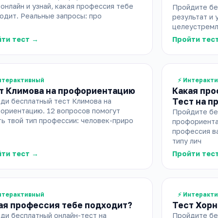
 онлайн и узнай, какая профессия тебе
Пройдите бе
одит. Реальные запросы: про
результат и 
целеустремл
ти тест →
Пройти тес
нтерактивный
⚡ Интеракт
т Климова на профориентацию
Какая про
Тест на 
ди бесплатный тест Климова на
ориентацию. 12 вопросов помогут
Пройдите бе
ть твой тип профессии: человек-приро
профориентац
профессия в
типу лич
ти тест →
Пройти тес
нтерактивный
⚡ Интеракт
ая профессия тебе подходит?
Тест Хорн
ди бесплатный онлайн-тест на
Пройдите бе