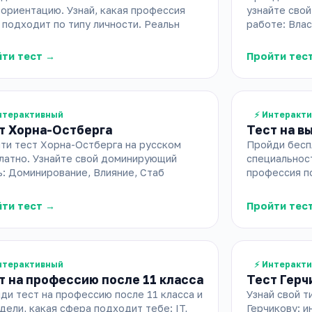
ориентацию. Узнай, какая профессия
узнайте свой
 подходит по типу личности. Реальн
работе: Влас
ти тест →
Пройти тес
нтерактивный
⚡ Интеракт
т Хорна-Остберга
Тест на в
ти тест Хорна-Остберга на русском
Пройди бесп
латно. Узнайте свой доминирующий
специальност
ь: Доминирование, Влияние, Стаб
профессия по
ти тест →
Пройти тес
нтерактивный
⚡ Интеракт
т на профессию после 11 класса
Тест Герч
ди тест на профессию после 11 класса и
Узнай свой т
дели, какая сфера подходит тебе: IT,
Герчикову: и