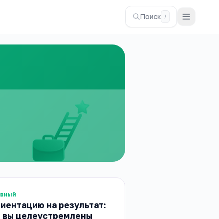
Поиск
/
ивный
риентацию на результат:
 вы целеустремлены