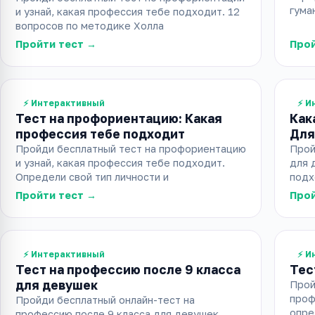
гума
и узнай, какая профессия тебе подходит. 12
вопросов по методике Холла
Пройти тест →
Прой
⚡ Интерактивный
⚡ И
Тест на профориентацию: Какая
Как
профессия тебе подходит
Для
Пройди бесплатный тест на профориентацию
Прой
и узнай, какая профессия тебе подходит.
для 
Определи свой тип личности и
подх
Пройти тест →
Прой
⚡ Интерактивный
⚡ И
Тест на профессию после 9 класса
Тес
для девушек
Прой
проф
Пройди бесплатный онлайн-тест на
опре
профессию после 9 класса для девушек.