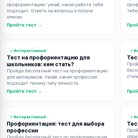
профориентацию: узнай, какая работа тебе
проф
подходит. Ответь на вопросы и получи
тебе
описан
Пройти тест →
Прой
⚡ Интерактивный
⚡ И
Тест на профориентацию для
Тес
школьников: кем стать?
Прой
бесп
Пройди бесплатный тест на профориентацию
стил
для школьников. Узнай, какая профессия
подходит твоему типу личности.
Пройти тест →
Прой
⚡ Интерактивный
⚡ И
Профориентация: тест для выбора
Тес
профессии
Прой
опре
Пройди бесплатный тест по профориентации