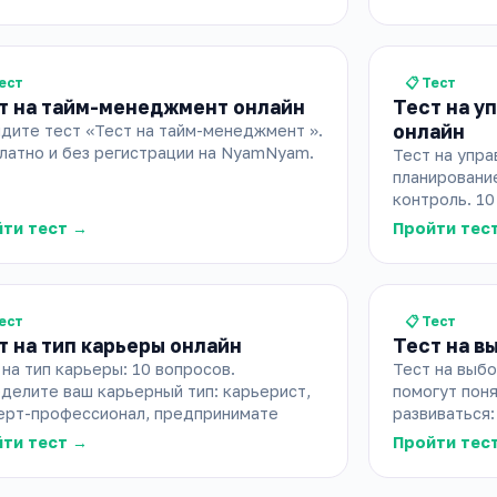
Тест
📋 Тест
т на тайм-менеджмент онлайн
Тест на у
онлайн
дите тест «Тест на тайм-менеджмент ».
латно и без регистрации на NyamNyam.
Тест на упра
планирование
контроль. 10
ти тест →
Пройти тес
Тест
📋 Тест
т на тип карьеры онлайн
Тест на в
 на тип карьеры: 10 вопросов.
Тест на выбо
делите ваш карьерный тип: карьерист,
помогут поня
ерт-профессионал, предпринимате
развиваться:
ти тест →
Пройти тес