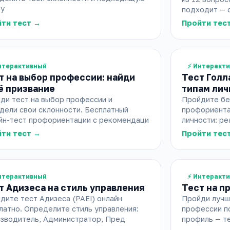
у
подходит — 
ти тест →
Пройти тес
нтерактивный
⚡ Интеракт
т на выбор профессии: найди
Тест Голл
ё призвание
типам лич
ди тест на выбор профессии и
Пройдите бе
дели свои склонности. Бесплатный
профориента
йн-тест профориентации с рекомендаци
личности: ре
ти тест →
Пройти тес
нтерактивный
⚡ Интеракт
т Адизеса на стиль управления
Тест на п
дите тест Адизеса (PAEI) онлайн
Пройди лучш
латно. Определите стиль управления:
профессии по
зводитель, Администратор, Пред
профиль — те