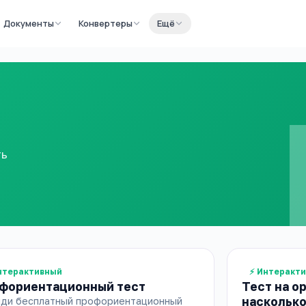
Документы
Конвертеры
Ещё
ть
нтерактивный
⚡ Интеракт
фориентационный тест
Тест на о
насколько
ди бесплатный профориентационный