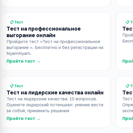
📋 Тест
📋 
Тест на профессиональное
Тес
выгорание онлайн
Прой
Бесп
Пройдите тест «Тест на профессиональное
выгорание ». Бесплатно и без регистрации на
NyamNyam.
Пройти тест →
Прой
📋 Тест
📋 
Тест на лидерские качества онлайн
Тес
Тест на лидерские качества: 10 вопросов.
Тест
Оцените лидерский потенциал: умение вести
Опре
за собой, принимать решения
эксп
Пройти тест →
Прой