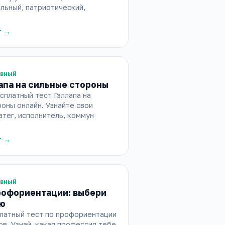
льный, патриотический,
т →
ивный
апа на сильные стороны
платный тест Гэллапа на
оны онлайн. Узнайте свои
атег, исполнитель, коммун
т →
ивный
рофориентации: выбери
ю
латный тест по профориентации
ов. Узнай, какая профессия тебе