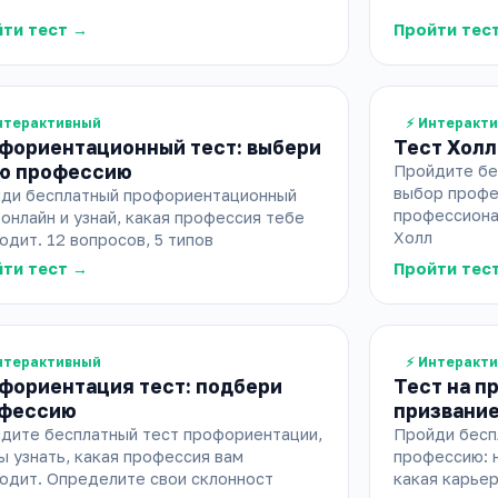
ти тест →
Пройти тес
нтерактивный
⚡ Интеракт
фориентационный тест: выбери
Тест Холл
ю профессию
Пройдите бе
выбор профе
ди бесплатный профориентационный
профессиона
 онлайн и узнай, какая профессия тебе
Холл
одит. 12 вопросов, 5 типов
ти тест →
Пройти тес
нтерактивный
⚡ Интеракт
фориентация тест: подбери
Тест на п
фессию
призвани
дите бесплатный тест профориентации,
Пройди бесп
ы узнать, какая профессия вам
профессию: н
одит. Определите свои склонност
какая карьер