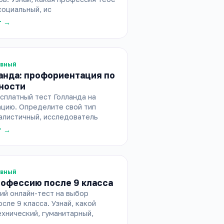
социальный, ис
т →
ивный
анда: профориентация по
ности
сплатный тест Голланда на
цию. Определите свой тип
алистичный, исследователь
т →
ивный
рофессию после 9 класса
ий онлайн-тест на выбор
сле 9 класса. Узнай, какой
хнический, гуманитарный,