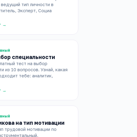
 ведущий тип личности в
титель, Эксперт, Социа
т →
ивный
ыбор специальности
латный тест на выбор
и из 10 вопросов. Узнай, какая
дходит тебе: аналитик,
т →
ивный
икова на тип мотивации
ип трудовой мотивации по
нструментальный,