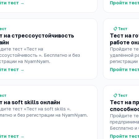
ти тест →
Пройти тес
Тест
📋 Тест
т на стрессоустойчивость
Тест на г
айн
работе он
дите тест «Тест на
Пройдите тес
ссоустойчивость ». Бесплатно и без
удалённой ра
страции на NyamNyam.
регистрации
ти тест →
Пройти тес
Тест
📋 Тест
 на soft skills онлайн
Тест на п
способно
ите тест «Тест на soft skills ».
латно и без регистрации на NyamNyam.
Пройдите те
предпринима
Бесплатно и
ти тест →
Пройти тес