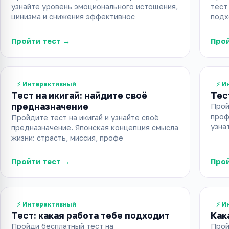
узнайте уровень эмоционального истощения,
тест
цинизма и снижения эффективнос
подх
Пройти тест →
Прой
⚡ Интерактивный
⚡ И
Тест на икигай: найдите своё
Тес
предназначение
Прой
проф
Пройдите тест на икигай и узнайте своё
узна
предназначение. Японская концепция смысла
жизни: страсть, миссия, профе
Пройти тест →
Прой
⚡ Интерактивный
⚡ И
Тест: какая работа тебе подходит
Как
Пройди бесплатный тест на
Прой