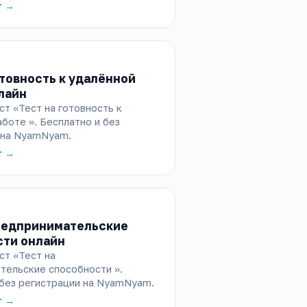
т →
отовность к удалённой
лайн
т «Тест на готовность к
боте ». Бесплатно и без
 на NyamNyam.
т →
редпринимательские
сти онлайн
ст «Тест на
тельские способности ».
 без регистрации на NyamNyam.
т →