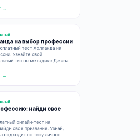
т →
ивный
анда на выбор профессии
сплатный тест Холланда на
ссии. Узнайте свой
льный тип по методике Джона
т →
ивный
рофессию: найди свое
е
латный онлайн-тест на
айди свое призвание. Узнай,
а подходит по типу личнос