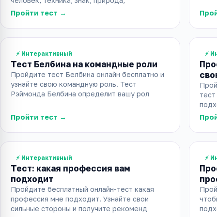
человек, техника, знак, природа,
Пройти тест →
Прой
⚡ Интерактивный
⚡ И
Тест Белбина на командные роли
Про
сво
Пройдите тест Белбина онлайн бесплатно и
узнайте свою командную роль. Тест
Прой
Рэймонда Белбина определит вашу рол
тест
подх
Пройти тест →
Прой
⚡ Интерактивный
⚡ И
Тест: какая профессия вам
Про
подходит
про
Пройдите бесплатный онлайн-тест какая
Прой
профессия мне подходит. Узнайте свои
чтоб
сильные стороны и получите рекоменд
подх