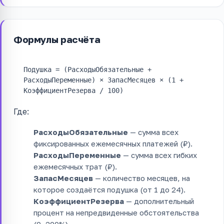
Формулы расчёта
Подушка = (РасходыОбязательные +
РасходыПеременные) × ЗапасМесяцев × (1 +
КоэффициентРезерва / 100)
Где:
РасходыОбязательные
— сумма всех
фиксированных ежемесячных платежей (₽).
РасходыПеременные
— сумма всех гибких
ежемесячных трат (₽).
ЗапасМесяцев
— количество месяцев, на
которое создаётся подушка (от 1 до 24).
КоэффициентРезерва
— дополнительный
процент на непредвиденные обстоятельства