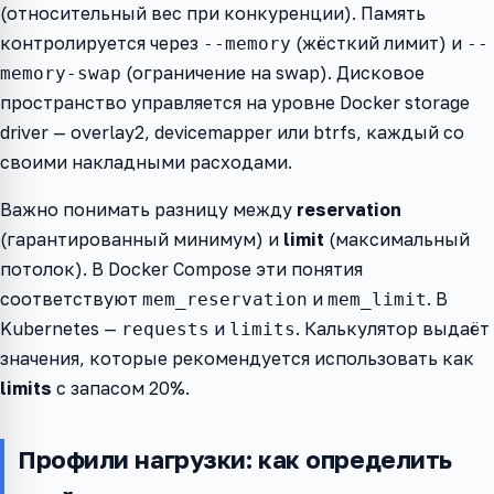
(относительный вес при конкуренции). Память
контролируется через
(жёсткий лимит) и
--memory
--
(ограничение на swap). Дисковое
memory-swap
пространство управляется на уровне Docker storage
driver — overlay2, devicemapper или btrfs, каждый со
своими накладными расходами.
Важно понимать разницу между
reservation
(гарантированный минимум) и
limit
(максимальный
потолок). В Docker Compose эти понятия
соответствуют
и
. В
mem_reservation
mem_limit
Kubernetes —
и
. Калькулятор выдаёт
requests
limits
значения, которые рекомендуется использовать как
limits
с запасом 20%.
Профили нагрузки: как определить