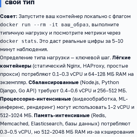
свой тип
Совет:
Запустите ваш контейнер локально с флагом
, выполните
docker run --rm -it ваш_образ
типичную нагрузку и посмотрите метрики через
. Это даст реальные цифры за 5–10
docker stats
минут наблюдения.
Определение типа нагрузки — ключевой шаг.
Лёгкие
контейнеры
(статический Nginx, HAProxy, простые
прокси) потребляют 0.1–0.3 vCPU и 64–128 МБ RAM на
экземпляр.
Сбалансированные
(Node.js, Python
Django, Go API) требуют 0.4–0.6 vCPU и 256–512 МБ.
Процессорно-интенсивные
(видеообработка, ML-
инференс, рендеринг) могут использовать 1–2 vCPU и
512–1024 МБ.
Память-интенсивные
(Redis,
Memcached, Elasticsearch, базы данных) потребляют
0.3–0.5 vCPU, но 512–2048 МБ RAM из-за кэширования