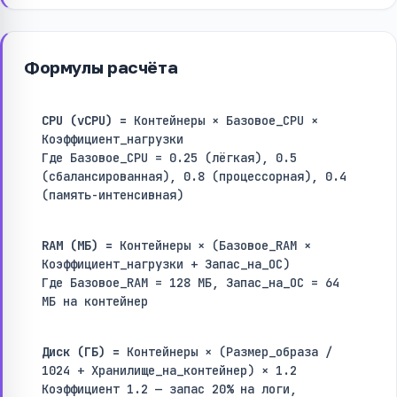
Формулы расчёта
CPU (vCPU) =
Контейнеры × Базовое_CPU ×
Коэффициент_нагрузки
Где Базовое_CPU = 0.25 (лёгкая), 0.5
(сбалансированная), 0.8 (процессорная), 0.4
(память-интенсивная)
RAM (МБ) =
Контейнеры × (Базовое_RAM ×
Коэффициент_нагрузки + Запас_на_ОС)
Где Базовое_RAM = 128 МБ, Запас_на_ОС = 64
МБ на контейнер
Диск (ГБ) =
Контейнеры × (Размер_образа /
1024 + Хранилище_на_контейнер) × 1.2
Коэффициент 1.2 — запас 20% на логи,