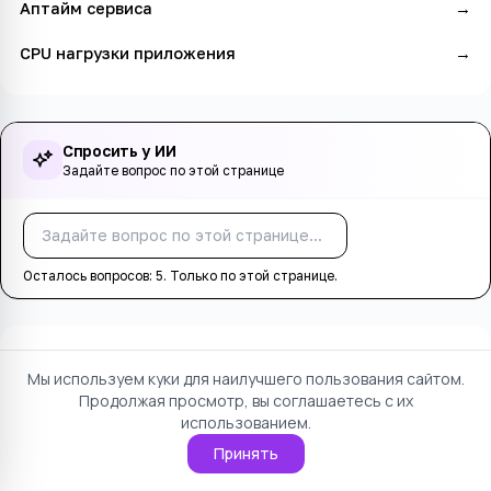
Аптайм сервиса
→
CPU нагрузки приложения
→
Спросить у ИИ
Задайте вопрос по этой странице
Спросить
Осталось вопросов:
5
. Только по этой странице.
Оцените страницу
Мы используем куки для наилучшего пользования сайтом.
Продолжая просмотр, вы соглашаетесь с их
Понравилось
Не понравилось
использованием.
Принять