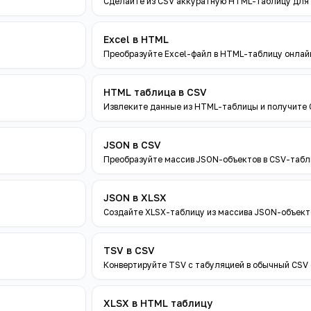
Сделайте из CSV аккуратную HTML-таблицу для п
Excel в HTML
Преобразуйте Excel-файл в HTML-таблицу онлай
HTML таблица в CSV
Извлеките данные из HTML-таблицы и получите 
JSON в CSV
Преобразуйте массив JSON-объектов в CSV-табл
JSON в XLSX
Создайте XLSX-таблицу из массива JSON-объект
TSV в CSV
Конвертируйте TSV с табуляцией в обычный CSV 
XLSX в HTML таблицу