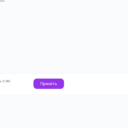
 с их
Принять