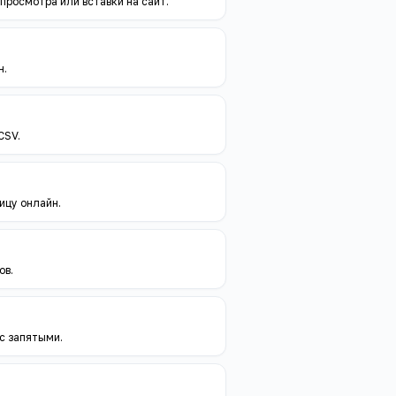
росмотра или вставки на сайт.
н.
CSV.
ицу онлайн.
ов.
с запятыми.