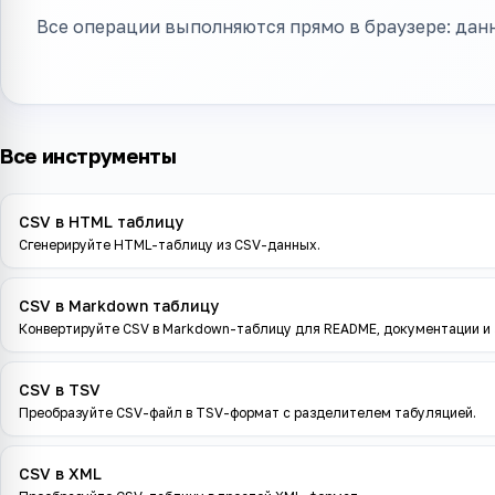
Все операции выполняются прямо в браузере: данн
Все инструменты
CSV в HTML таблицу
Сгенерируйте HTML-таблицу из CSV-данных.
CSV в Markdown таблицу
Конвертируйте CSV в Markdown-таблицу для README, документации и 
CSV в TSV
Преобразуйте CSV-файл в TSV-формат с разделителем табуляцией.
CSV в XML