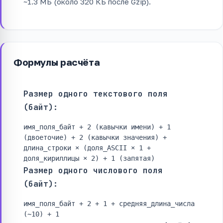
~1.3 МБ (около 320 КБ после Gzip).
Формулы расчёта
Размер одного текстового поля
(байт):
имя_поля_байт + 2 (кавычки имени) + 1
(двоеточие) + 2 (кавычки значения) +
длина_строки × (доля_ASCII × 1 +
доля_кириллицы × 2) + 1 (запятая)
Размер одного числового поля
(байт):
имя_поля_байт + 2 + 1 + средняя_длина_числа
(∼10) + 1