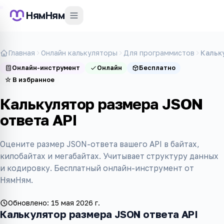
НямНям
Главная
Онлайн калькуляторы
Для программистов
Кальк
Онлайн-инструмент
Онлайн
Бесплатно
☆
В избранное
Калькулятор размера JSON
ответа API
Оцените размер JSON-ответа вашего API в байтах,
килобайтах и мегабайтах. Учитывает структуру данных
и кодировку. Бесплатный онлайн-инструмент от
НямНям.
Обновлено:
15 мая 2026 г.
Калькулятор размера JSON ответа API