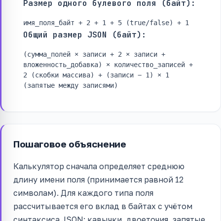
Размер одного булевого поля (байт):
имя_поля_байт + 2 + 1 + 5 (true/false) + 1
Общий размер JSON (байт):
(сумма_полей × записи + 2 × записи +
вложенность_добавка) × количество_записей +
2 (скобки массива) + (записи − 1) × 1
(запятые между записями)
Пошаговое объяснение
Калькулятор сначала определяет среднюю
длину имени поля (принимается равной 12
символам). Для каждого типа поля
рассчитывается его вклад в байтах с учётом
синтаксиса JSON: кавычки, двоеточия, запятые,