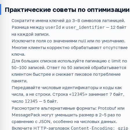
Практические советы по оптимизации
Сократите имена ключей до 3–8 символов латиницей.
Разница между
и
— 12 байт
userId
user_identifier
на каждой записи.
Исключите поля со значениями null или по умолчанию.
Многие клиенты корректно обрабатывают отсутствие
ключа.
Для больших списков используйте пагинацию с limit по
50–100 записей. Ответ по 50 записей обрабатывается
клиентом быстрее и снижает пиковое потребление
памяти.
Передавайте числовые идентификаторы и коды как
числа, а не строки. Строка
занимает 7 байт,
«12345»
число
— 5 байт.
12345
Рассмотрите альтернативные форматы: Protobuf или
MessagePack могут уменьшить размер в 2–5 раз по
сравнению с JSON, особенно на числовых данных.
Включите HTTP-заголовок
Content-Encoding: gzip