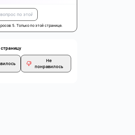
Спросить
просов:
5
. Только по этой странице.
 страницу
Не
вилось
понравилось