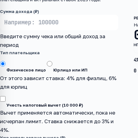
Сумма дохода (₽)
Н
Введите сумму чека или общий доход за
период
Н
Тип плательщика
4
Физическое лицо
Юрлицо или ИП
0
От этого зависит ставка: 4% для физлиц, 6%
для юрлиц
Учесть налоговый вычет (10 000 ₽)
Вычет применяется автоматически, пока не
исчерпан лимит. Ставка снижается до 3% и
4%.
Уже использовано вычета (₽)