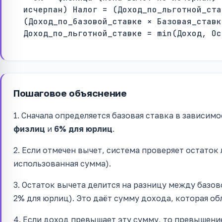
исчерпан) Налог = (Доход_по_льготной_ста
(Доход_по_базовой_ставке × Базовая_ставк
Доход_по_льготной_ставке = min(Доход, Ос
Пошаговое объяснение
1. Сначала определяется базовая ставка в зависим
физлиц
и
6% для юрлиц
.
2. Если отмечен вычет, система проверяет остаток 
использованная сумма).
3. Остаток вычета делится на разницу между базов
2% для юрлиц). Это даёт сумму дохода, которая об
4. Если доход превышает эту сумму, то превышение