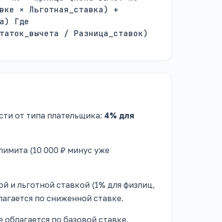
вке × Льготная_ставка) +
а) Где
таток_вычета / Разница_ставок)
ости от типа плательщика:
4% для
лимита (10 000 ₽ минус уже
ой и льготной ставкой (1% для физлиц,
лагается по сниженной ставке.
 облагается по базовой ставке.