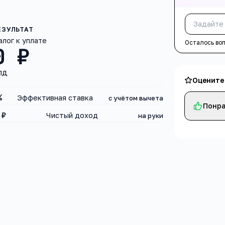
алог к уплате
Осталось во
0 ₽
ПД
Оцените
%
Эффективная ставка
с учётом вычета
Понра
 ₽
Чистый доход
на руки