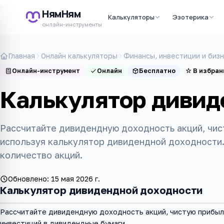
НямНям
Калькуляторы
Эзотерика
онлайн-инструменты
Главная
Онлайн калькуляторы
Финансы, инвестиции и биз
Онлайн-инструмент
Онлайн
Бесплатно
☆
В избран
Калькулятор дивид
Рассчитайте дивидендную доходность акций, чис
используя калькулятор дивидендной доходности.
количество акций.
Обновлено:
15 мая 2026 г.
Калькулятор дивидендной доходности
Рассчитайте дивидендную доходность акций, чистую прибыль
инвестиций в дивидендные бумаги.