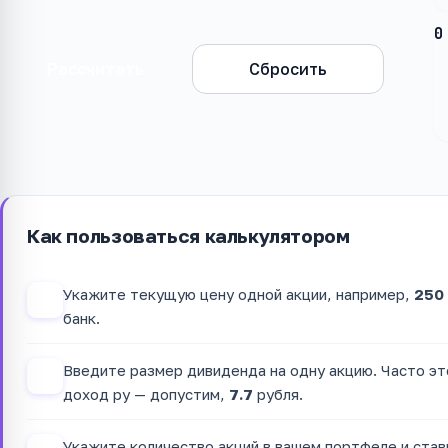
0
Рассчитать
Сбросить
Как пользоваться калькулятором
Укажите текущую цену одной акции, например,
250
1
банк.
Введите размер дивиденда на одну акцию. Часто это
2
доход ру — допустим,
7.7
рубля.
Укажите количество акций в вашем портфеле и став