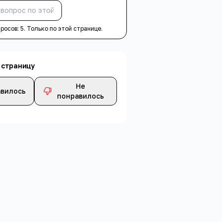
Спросить
просов:
5
. Только по этой странице.
 страницу
Не
вилось
понравилось