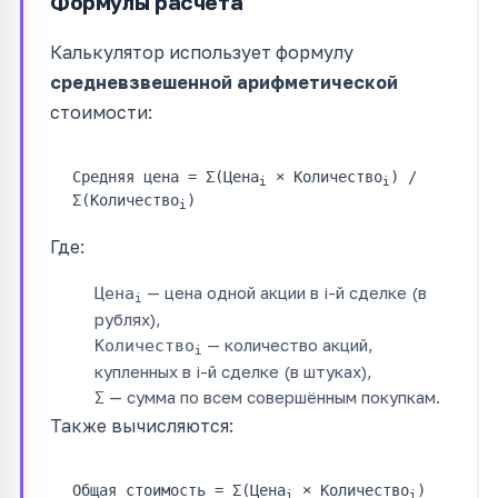
Формулы расчёта
Калькулятор использует формулу
средневзвешенной арифметической
стоимости:
Средняя цена = Σ(Цена
× Количество
) /
i
i
Σ(Количество
)
i
Где:
— цена одной акции в i-й сделке (в
Цена
i
рублях),
— количество акций,
Количество
i
купленных в i-й сделке (в штуках),
— сумма по всем совершённым покупкам.
Σ
Также вычисляются:
Общая стоимость = Σ(Цена
× Количество
)
i
i