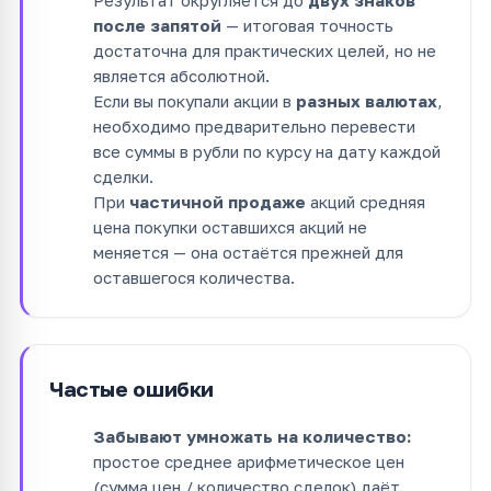
Результат округляется до
двух знаков
после запятой
— итоговая точность
достаточна для практических целей, но не
является абсолютной.
Если вы покупали акции в
разных валютах
,
необходимо предварительно перевести
все суммы в рубли по курсу на дату каждой
сделки.
При
частичной продаже
акций средняя
цена покупки оставшихся акций не
меняется — она остаётся прежней для
оставшегося количества.
Частые ошибки
Забывают умножать на количество:
простое среднее арифметическое цен
(сумма цен / количество сделок) даёт