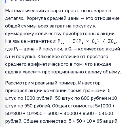
Математический аппарат прост, но коварен в
деталях. Формула средней цены — это отношение
общей суммы всех затрат на покупку к
суммарному количеству приобретённых акций.
На языке математики:
,
P
= Σ(P
× Q
) / ΣQ
ср
i
i
i
где P
— цена i-й покупки, а Q
— количество акций
i
i
в i-й покупке. Ключевое отличие от простого
среднего арифметического в том, что каждая
сделка «весит» пропорционально своему объёму.
Рассмотрим реальный пример. Инвестор
приобрёл акции компании тремя траншами: 5
штук по 1000 рублей, 50 штук по 800 рублей и 10
штук по 950 рублей. Общая стоимость: 5×1000 +
50×800 + 10×950 = 5000 + 40000 + 9500 = 54500
рублей. Общее количество: 5 + 50 + 10 = 65 акций.