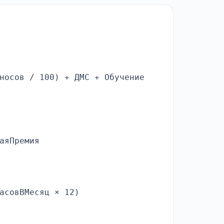
носов / 100) + ДМС + Обучение
аяПремия
асовВМесяц × 12)