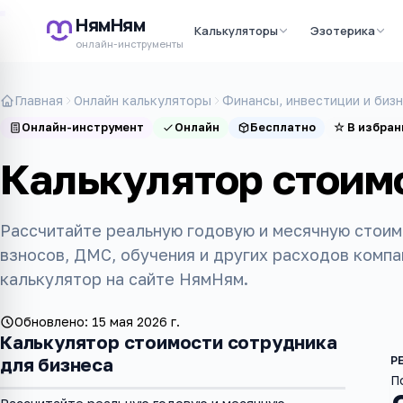
НямНям
Калькуляторы
Эзотерика
онлайн-инструменты
Главная
Онлайн калькуляторы
Финансы, инвестиции и биз
Онлайн-инструмент
Онлайн
Бесплатно
☆
В избран
Калькулятор стоим
Рассчитайте реальную годовую и месячную стоим
взносов, ДМС, обучения и других расходов компа
калькулятор на сайте НямНям.
Обновлено:
15 мая 2026 г.
Калькулятор стоимости сотрудника
для бизнеса
П