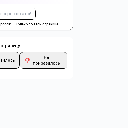
Спросить
просов:
5
. Только по этой странице.
 страницу
Не
вилось
понравилось