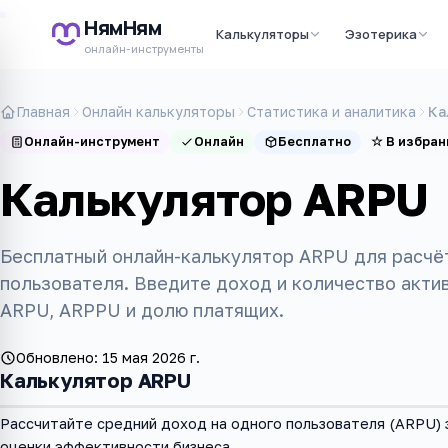
НямНям
Калькуляторы
Эзотерика
онлайн-инструменты
Главная
Онлайн калькуляторы
Статистика и аналитика
Ка
Онлайн-инструмент
Онлайн
Бесплатно
☆
В избран
Калькулятор ARPU
Бесплатный онлайн-калькулятор ARPU для расчё
пользователя. Введите доход и количество акти
ARPU, ARPPU и долю платящих.
Обновлено:
15 мая 2026 г.
Калькулятор ARPU
Рассчитайте средний доход на одного пользователя (ARPU) 
оценки эффективности бизнеса.