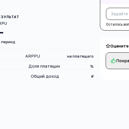
RPU
Осталось во
—
а период
Оцените
ARPPU
на платящего
Понра
Доля платящих
%
Общий доход
₽