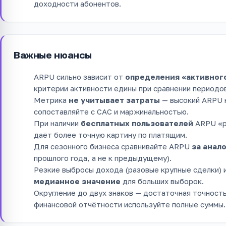
доходности абонентов.
Важные нюансы
ARPU сильно зависит от
определения «активног
критерии активности едины при сравнении периодо
Метрика
не учитывает затраты
— высокий ARPU н
сопоставляйте с CAC и маржинальностью.
При наличии
бесплатных пользователей
ARPU «р
даёт более точную картину по платящим.
Для сезонного бизнеса сравнивайте ARPU
за анал
прошлого года, а не к предыдущему).
Резкие выбросы дохода (разовые крупные сделки)
медианное значение
для больших выборок.
Округление до двух знаков — достаточная точност
финансовой отчётности используйте полные суммы.