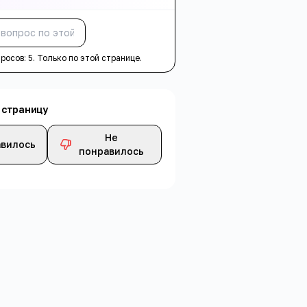
Спросить
просов:
5
. Только по этой странице.
 страницу
Не
вилось
понравилось