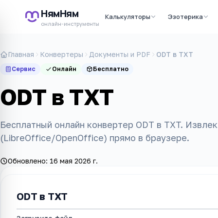
НямНям
Калькуляторы
Эзотерика
онлайн-инструменты
Главная
Конвертеры
Документы и PDF
ODT в TXT
Сервис
Онлайн
Бесплатно
ODT в TXT
Бесплатный онлайн конвертер ODT в TXT. Извле
(LibreOffice/OpenOffice) прямо в браузере.
Обновлено:
16 мая 2026 г.
ODT в TXT