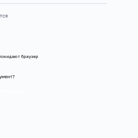
тся
 покидают браузер
умент?
атегории