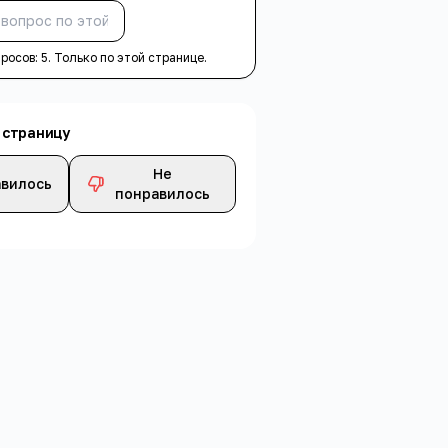
Спросить
просов:
5
. Только по этой странице.
 страницу
Не
вилось
понравилось