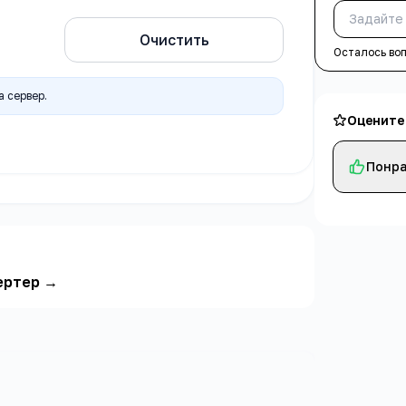
в TXT
Очистить
Осталось во
 сервер.
Оцените
Понра
ертер
→