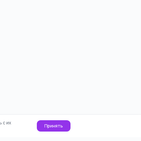
 с их
Принять