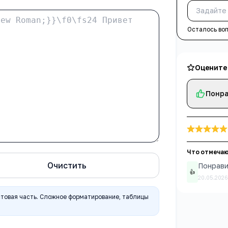
Осталось во
Оцените
Понра
Что отмечаю
Очистить
Понрави
👍
20.05.202
стовая часть. Сложное форматирование, таблицы