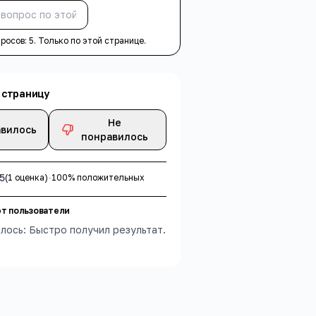
Спросить
просов:
5
. Только по этой странице.
 страницу
Не
вилось
понравилось
5
(
1
оцен
ка
)
•
100
% положительных
т пользователи
лось: Быстро получил результат.
6