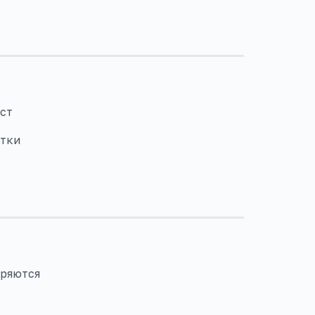
ст
отки
еряются