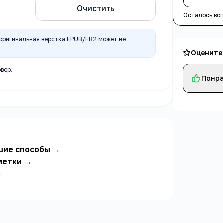
Очистить
Осталось во
 оригинальная вёрстка EPUB/FB2 может не
Оцените
вер.
Понра
чшие способы
→
метки
→
→