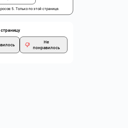
просов:
5
. Только по этой странице.
 страницу
Не
вилось
понравилось