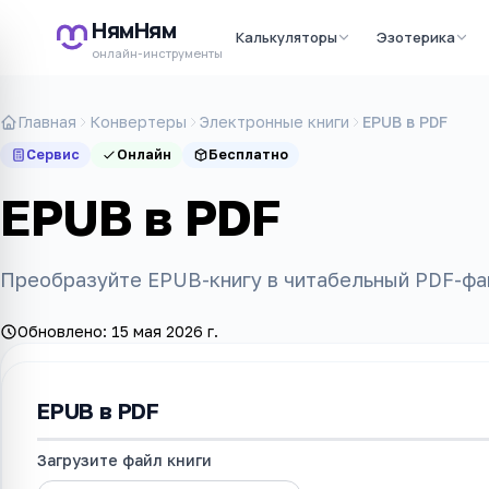
НямНям
Калькуляторы
Эзотерика
онлайн-инструменты
Главная
Конвертеры
Электронные книги
EPUB в PDF
Сервис
Онлайн
Бесплатно
EPUB в PDF
Преобразуйте EPUB-книгу в читабельный PDF-фа
Обновлено:
15 мая 2026 г.
EPUB в PDF
Загрузите файл книги