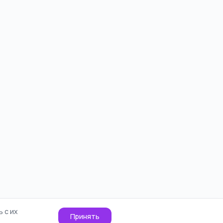
 с их
Принять