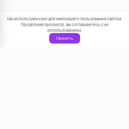
Мы используем куки для наилучшего пользования сайтом.
Продолжая просмотр, вы соглашаетесь с их
использованием.
Принять
Отказ от ответственности
Политика конфиденциальности
Пользовательское соглашение
О проекте
Cookie
Контакты
©
2026
НямНям. Все права защищены.