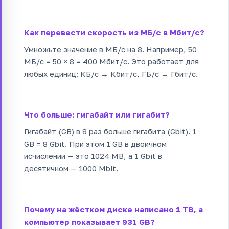
Как перевести скорость из МБ/с в Мбит/с?
Умножьте значение в МБ/с на 8. Например, 50
МБ/с = 50 × 8 = 400 Мбит/с. Это работает для
любых единиц: КБ/с → Кбит/с, ГБ/с → Гбит/с.
Что больше: гигабайт или гигабит?
Гигабайт (GB) в 8 раз больше гигабита (Gbit). 1
GB = 8 Gbit. При этом 1 GB в двоичном
исчислении — это 1024 MB, а 1 Gbit в
десятичном — 1000 Mbit.
Почему на жёстком диске написано 1 TB, а
компьютер показывает 931 GB?