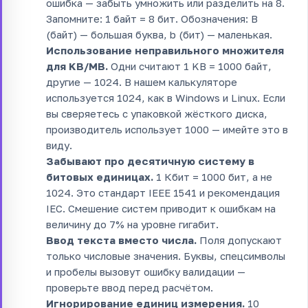
ошибка — забыть умножить или разделить на 8.
Запомните: 1 байт = 8 бит. Обозначения: B
(байт) — большая буква, b (бит) — маленькая.
Использование неправильного множителя
для KB/MB.
Одни считают 1 KB = 1000 байт,
другие — 1024. В нашем калькуляторе
используется 1024, как в Windows и Linux. Если
вы сверяетесь с упаковкой жёсткого диска,
производитель использует 1000 — имейте это в
виду.
Забывают про десятичную систему в
битовых единицах.
1 Кбит = 1000 бит, а не
1024. Это стандарт IEEE 1541 и рекомендация
IEC. Смешение систем приводит к ошибкам на
величину до 7% на уровне гигабит.
Ввод текста вместо числа.
Поля допускают
только числовые значения. Буквы, спецсимволы
и пробелы вызовут ошибку валидации —
проверьте ввод перед расчётом.
Игнорирование единиц измерения.
10