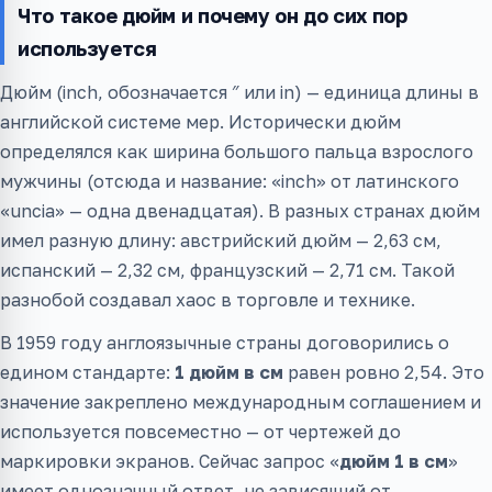
Что такое дюйм и почему он до сих пор
используется
Дюйм (inch, обозначается ″ или in) — единица длины в
английской системе мер. Исторически дюйм
определялся как ширина большого пальца взрослого
мужчины (отсюда и название: «inch» от латинского
«uncia» — одна двенадцатая). В разных странах дюйм
имел разную длину: австрийский дюйм — 2,63 см,
испанский — 2,32 см, французский — 2,71 см. Такой
разнобой создавал хаос в торговле и технике.
В 1959 году англоязычные страны договорились о
едином стандарте:
1 дюйм в см
равен ровно 2,54. Это
значение закреплено международным соглашением и
используется повсеместно — от чертежей до
маркировки экранов. Сейчас запрос «
дюйм 1 в см
»
имеет однозначный ответ, не зависящий от