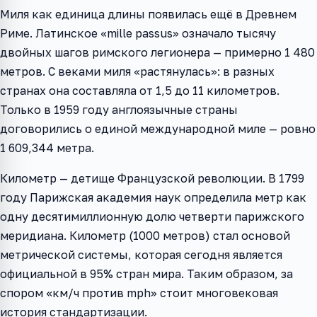
Миля как единица длины появилась ещё в Древнем
Риме. Латинское «mille passus» означало тысячу
двойных шагов римского легионера — примерно 1 480
метров. С веками миля «растянулась»: в разных
странах она составляла от 1,5 до 11 километров.
Только в 1959 году англоязычные страны
договорились о единой международной миле — ровно
1 609,344 метра.
Километр — детище Французской революции. В 1799
году Парижская академия наук определила метр как
одну десятимиллионную долю четверти парижского
меридиана. Километр (1000 метров) стал основой
метрической системы, которая сегодня является
официальной в 95% стран мира. Таким образом, за
спором «км/ч против mph» стоит многовековая
история стандартизации.