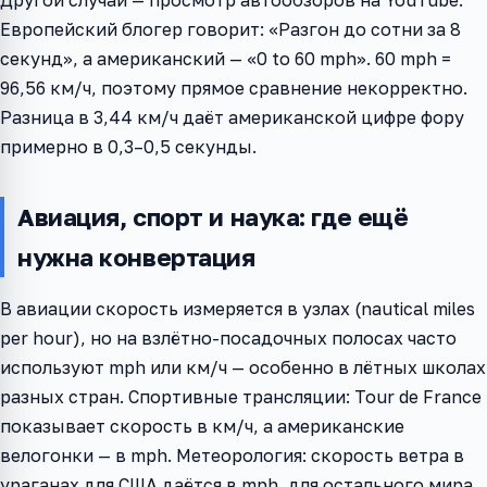
Другой случай — просмотр автообзоров на YouTube.
Европейский блогер говорит: «Разгон до сотни за 8
секунд», а американский — «0 to 60 mph». 60 mph =
96,56 км/ч, поэтому прямое сравнение некорректно.
Разница в 3,44 км/ч даёт американской цифре фору
примерно в 0,3–0,5 секунды.
Авиация, спорт и наука: где ещё
нужна конвертация
В авиации скорость измеряется в узлах (nautical miles
per hour), но на взлётно-посадочных полосах часто
используют mph или км/ч — особенно в лётных школах
разных стран. Спортивные трансляции: Tour de France
показывает скорость в км/ч, а американские
велогонки — в mph. Метеорология: скорость ветра в
ураганах для США даётся в mph, для остального мира