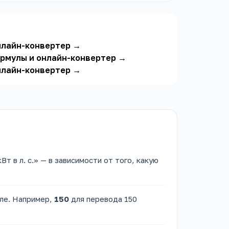
нлайн-конвертер
→
ормулы и онлайн-конвертер
→
нлайн-конвертер
→
Вт в л. с.» — в зависимости от того, какую
ле. Например,
150
для перевода 150