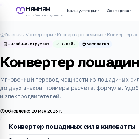
НямНям
Калькуляторы
Эзотерика
онлайн-инструменты
Главная
Конвертеры
Конвертеры величин
Конвертер ло
Онлайн-инструмент
Онлайн
Бесплатно
Конвертер лошадин
Мгновенный перевод мощности из лошадиных сил 
до двух знаков, примеры расчёта, формулы. Удо
и электродвигателей.
Обновлено:
20 мая 2026 г.
Конвертер лошадиных сил в киловатты