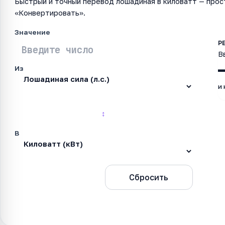
Быстрый и точный перевод лошадиная в киловатт — прос
«Конвертировать».
Значение
В
Из
и
↕
В
Конвертировать
Сбросить