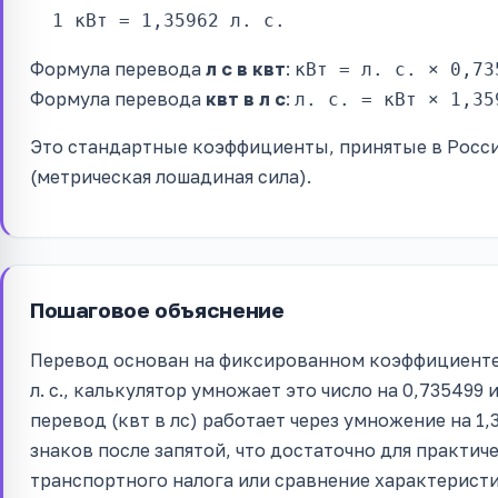
1 кВт = 1,35962 л. с.
Формула перевода
л с в квт
:
кВт = л. с. × 0,73
Формула перевода
квт в л с
:
л. с. = кВт × 1,35
Это стандартные коэффициенты, принятые в Росси
(метрическая лошадиная сила).
Пошаговое объяснение
Перевод основан на фиксированном коэффициенте.
л. с., калькулятор умножает это число на 0,735499 
перевод (квт в лс) работает через умножение на 1,
знаков после запятой, что достаточно для практиче
транспортного налога или сравнение характеристи