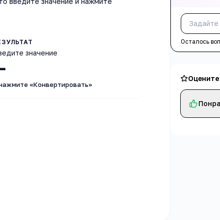
то введите значение и нажмите
Осталось во
ведите значение
—
Оцените
 нажмите «Конвертировать»
Понра