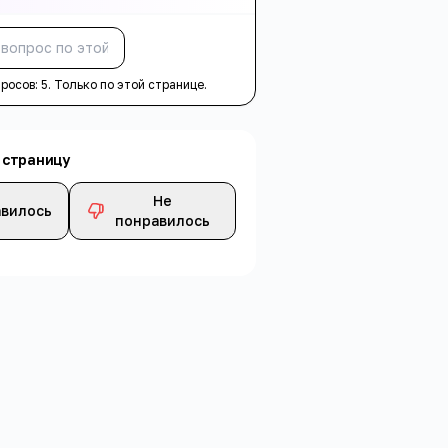
Спросить
просов:
5
. Только по этой странице.
 страницу
Не
вилось
понравилось