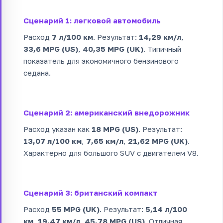
Сценарий 1: легковой автомобиль
Расход
7 л/100 км
. Результат:
14,29 км/л
,
33,6 MPG (US)
,
40,35 MPG (UK)
. Типичный
показатель для экономичного бензинового
седана.
Сценарий 2: американский внедорожник
Расход указан как
18 MPG (US)
. Результат:
13,07 л/100 км
,
7,65 км/л
,
21,62 MPG (UK)
.
Характерно для большого SUV с двигателем V8.
Сценарий 3: британский компакт
Расход
55 MPG (UK)
. Результат:
5,14 л/100
км
,
19,47 км/л
,
45,78 MPG (US)
. Отличная