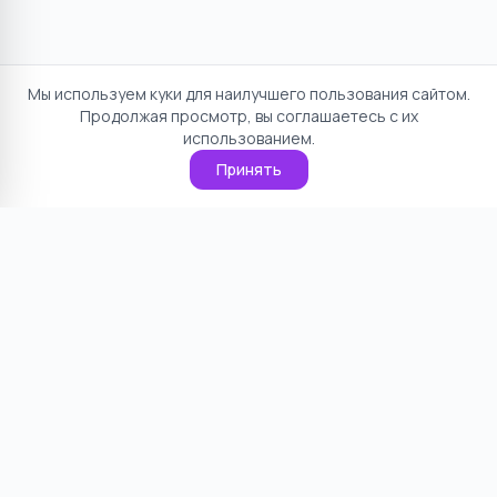
Мы используем куки для наилучшего пользования сайтом.
Продолжая просмотр, вы соглашаетесь с их
использованием.
Принять
Отказ от ответственности
Политика конфиденциальности
Пользовательское соглашение
О проекте
Cookie
Контакты
©
2026
НямНям. Все права защищены.